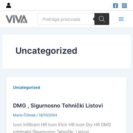
Skip
to
Products
content
search
Main
Men
Uncategorized
Uncategorized
DMG , Sigurnosno Tehnički Listovi
Mario Čižmak
/
18/10/2024
Icon Infiltrant HR Icon Etch HR Icon Dry HR DMG
originalni Sigurnosno Tehnički Listovi