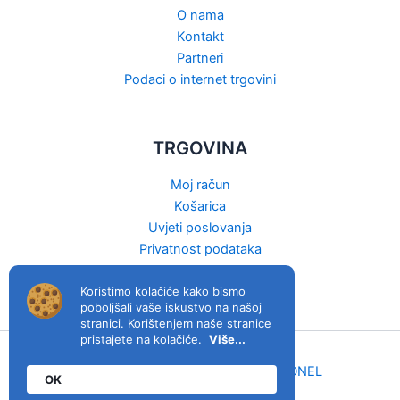
O nama
Kontakt
Partneri
Podaci o internet trgovini
TRGOVINA
Moj račun
Košarica
Uvjeti poslovanja
Privatnost podataka
Raskid ugovora
Koristimo kolačiće kako bismo
poboljšali vaše iskustvo na našoj
stranici. Korištenjem naše stranice
pristajete na kolačiće.
Više...
viva.hr © 2026. | Host & izrada:
MIDNEL
OK