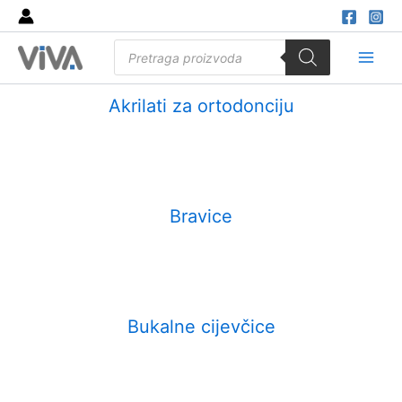
Skip
to
Products
content
search
Main
Akrilati za ortodonciju
Men
Bravice
Bukalne cijevčice