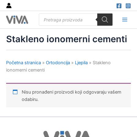
Skip
to
Products
content
search
Main
Men
Stakleno ionomerni cementi
Početna stranica
»
Ortodoncija
»
Ljepila
»
Stakleno
ionomerni cementi
Nisu pronađeni proizvodi koji odgovaraju vašem
odabiru.