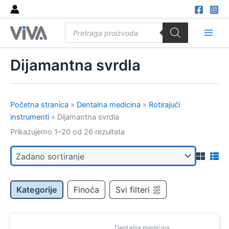
Skip
to
Products
content
search
Main
Men
Dijamantna svrdla
Početna stranica
»
Dentalna medicina
»
Rotirajući
instrumenti
»
Dijamantna svrdla
Prikazujemo 1–20 od 26 rezultata
Kategorije
Finoća
Svi filteri
Dentalna medicina