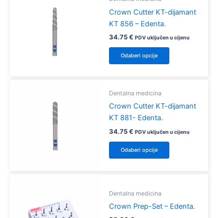
Crown Cutter KT-dijamant
KT 856 – Edenta.
34.75
€
PDV uključen u cijenu
Ovaj
Odaberi opcije
proizvod
ima
više
Dentalna medicina
varijanti.
Crown Cutter KT-dijamant
Opcije
KT 881- Edenta.
se
mogu
34.75
€
PDV uključen u cijenu
odabrati
Ovaj
Odaberi opcije
na
proizvod
stranici
ima
proizvoda
više
varijanti.
Dentalna medicina
Opcije
Crown Prep-Set – Edenta.
se