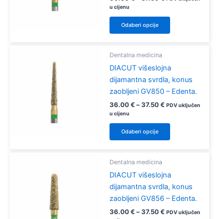
odabrati
cijena:
u cijenu
od
na
Ovaj
36.00 €
Odaberi opcije
stranici
proizvod
do
37.50 €
proizvoda
ima
više
Dentalna medicina
varijanti.
DIACUT višeslojna
Opcije
dijamantna svrdla, konus
se
zaobljeni GV850 – Edenta.
mogu
Raspon
36.00
€
–
37.50
€
PDV uključen
odabrati
cijena:
u cijenu
od
na
Ovaj
36.00 €
Odaberi opcije
stranici
proizvod
do
37.50 €
proizvoda
ima
više
Dentalna medicina
varijanti.
DIACUT višeslojna
Opcije
dijamantna svrdla, konus
se
zaobljeni GV856 – Edenta.
mogu
Raspon
36.00
€
–
37.50
€
PDV uključen