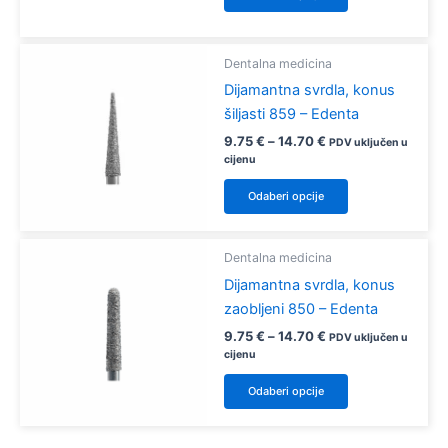
na
proizvod
stranici
ima
proizvoda
više
Dentalna medicina
varijanti.
Dijamantna svrdla, konus
Opcije
šiljasti 859 – Edenta
se
Raspon
9.75
€
–
14.70
€
PDV uključen u
mogu
cijena:
cijenu
odabrati
od
Ovaj
9.75 €
na
Odaberi opcije
proizvod
do
stranici
14.70 €
ima
proizvoda
više
Dentalna medicina
varijanti.
Dijamantna svrdla, konus
Opcije
zaobljeni 850 – Edenta
se
Raspon
9.75
€
–
14.70
€
PDV uključen u
mogu
cijena:
cijenu
od
odabrati
Ovaj
9.75 €
Odaberi opcije
na
proizvod
do
14.70 €
stranici
ima