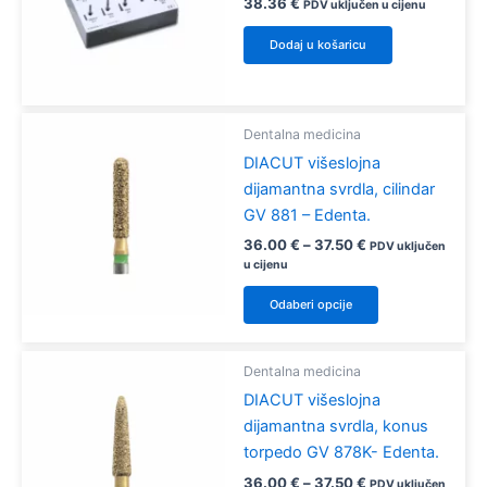
38.36
€
PDV uključen u cijenu
mogu
odabrati
Dodaj u košaricu
na
stranici
proizvoda
Dentalna medicina
DIACUT višeslojna
dijamantna svrdla, cilindar
GV 881 – Edenta.
Raspon
36.00
€
–
37.50
€
PDV uključen
cijena:
u cijenu
od
Ovaj
36.00 €
Odaberi opcije
proizvod
do
37.50 €
ima
više
Dentalna medicina
varijanti.
DIACUT višeslojna
Opcije
dijamantna svrdla, konus
se
torpedo GV 878K- Edenta.
mogu
Raspon
36.00
€
–
37.50
€
PDV uključen