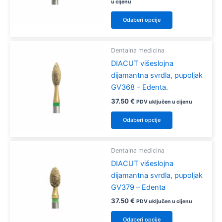
odabrati
cijena:
u cijenu
od
na
Ovaj
36.00 €
Odaberi opcije
stranici
proizvod
do
37.50 €
proizvoda
ima
više
Dentalna medicina
varijanti.
DIACUT višeslojna
Opcije
dijamantna svrdla, pupoljak
se
GV368 – Edenta.
mogu
37.50
€
PDV uključen u cijenu
odabrati
Ovaj
Odaberi opcije
na
proizvod
stranici
ima
proizvoda
više
Dentalna medicina
varijanti.
DIACUT višeslojna
Opcije
dijamantna svrdla, pupoljak
se
GV379 – Edenta
mogu
37.50
€
PDV uključen u cijenu
odabrati
Ovaj
Odaberi opcije
na