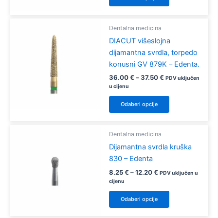
proizvod
stranici
ima
proizvoda
više
Dentalna medicina
varijanti.
DIACUT višeslojna
Opcije
dijamantna svrdla, torpedo
se
konusni GV 879K – Edenta.
mogu
Raspon
36.00
€
–
37.50
€
PDV uključen
odabrati
cijena:
u cijenu
od
na
Ovaj
36.00 €
Odaberi opcije
stranici
proizvod
do
37.50 €
proizvoda
ima
više
Dentalna medicina
varijanti.
Dijamantna svrdla kruška
Opcije
830 – Edenta
se
Raspon
8.25
€
–
12.20
€
PDV uključen u
mogu
cijena:
cijenu
od
odabrati
Ovaj
8.25 €
Odaberi opcije
na
proizvod
do
12.20 €
stranici
ima