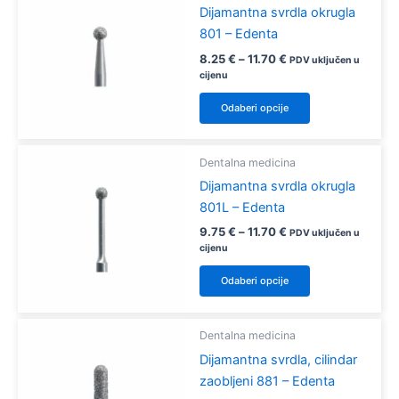
varijanti.
Dijamantna svrdla okrugla
Opcije
801 – Edenta
se
Raspon
8.25
€
–
11.70
€
PDV uključen u
mogu
cijena:
cijenu
od
odabrati
Ovaj
8.25 €
Odaberi opcije
na
proizvod
do
11.70 €
stranici
ima
proizvoda
više
Dentalna medicina
varijanti.
Dijamantna svrdla okrugla
Opcije
801L – Edenta
se
Raspon
9.75
€
–
11.70
€
PDV uključen u
mogu
cijena:
cijenu
od
odabrati
Ovaj
9.75 €
Odaberi opcije
na
proizvod
do
11.70 €
stranici
ima
proizvoda
više
Dentalna medicina
varijanti.
Dijamantna svrdla, cilindar
Opcije
zaobljeni 881 – Edenta
se