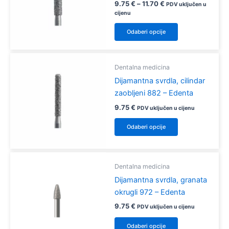
Raspon
9.75
€
–
11.70
€
PDV uključen u
mogu
cijena:
cijenu
od
odabrati
Ovaj
9.75 €
Odaberi opcije
na
proizvod
do
11.70 €
stranici
ima
proizvoda
više
Dentalna medicina
varijanti.
Dijamantna svrdla, cilindar
Opcije
zaobljeni 882 – Edenta
se
9.75
€
PDV uključen u cijenu
mogu
Ovaj
odabrati
Odaberi opcije
proizvod
na
ima
stranici
više
proizvoda
Dentalna medicina
varijanti.
Dijamantna svrdla, granata
Opcije
okrugli 972 – Edenta
se
mogu
9.75
€
PDV uključen u cijenu
odabrati
Ovaj
Odaberi opcije