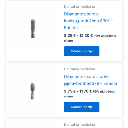
proizvoda
više
Dentalna medicina
varijanti.
Dijamantna svrdla
Opcije
kruška,produžena 830L –
se
Edenta
mogu
Raspon
8.25
€
–
12.20
€
PDV uključen u
odabrati
cijena:
cijenu
od
na
Ovaj
8.25 €
Odaberi opcije
stranici
proizvod
do
12.20 €
proizvoda
ima
više
Dentalna medicina
varijanti.
Dijamantna svrdla oblik
Opcije
jajeta-football 379 – Edenta
se
Raspon
9.75
€
–
11.70
€
PDV uključen u
mogu
cijena:
cijenu
od
odabrati
Ovaj
9.75 €
Odaberi opcije
na
proizvod
do
11.70 €
stranici
ima
proizvoda
više
Dentalna medicina