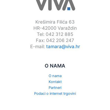
Krešimira Filića 63
HR-42000 Varaždin
Tel: 042 312 885
Fax: 042 206 247
E-mail:
tamara@viva.hr
O NAMA
O nama
Kontakt
Partneri
Podaci o internet trgovini