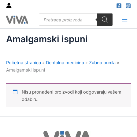
Skip
to
Products
content
search
Main
Men
Amalgamski ispuni
Početna stranica
»
Dentalna medicina
»
Zubna punila
»
Amalgamski ispuni
Nisu pronađeni proizvodi koji odgovaraju vašem
odabiru.