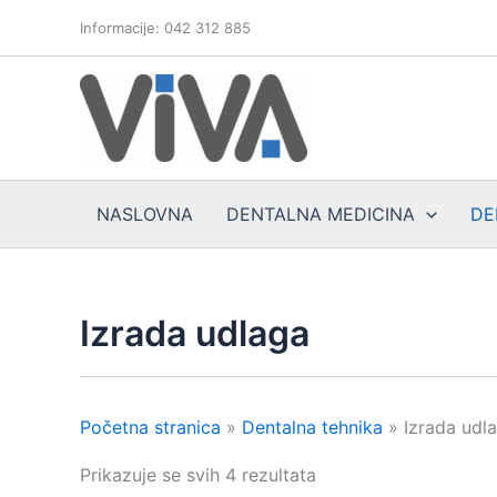
Skip
Informacije: 042 312 885
to
content
NASLOVNA
DENTALNA MEDICINA
DE
Izrada udlaga
Početna stranica
»
Dentalna tehnika
»
Izrada udl
Prikazuje se svih 4 rezultata