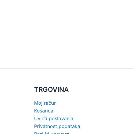
odabrati
na
stranici
proizvoda
TRGOVINA
Moj račun
Košarica
Uvjeti poslovanja
Privatnost podataka