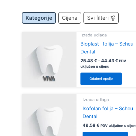
Kategorije
Cijena
Svi filteri
Izrada udlaga
Bioplast -folija – Scheu
Dental
Raspon
25.48
€
–
44.43
€
PDV
cijena:
uključen u cijenu
od
Ovaj
25.48 €
Odaberi opcije
do
proiz
44.43 €
ima
više
Izrada udlaga
varijan
Isofolan folija – Scheu
Opcij
Dental
se
49.58
€
PDV uključen u cijen
mogu