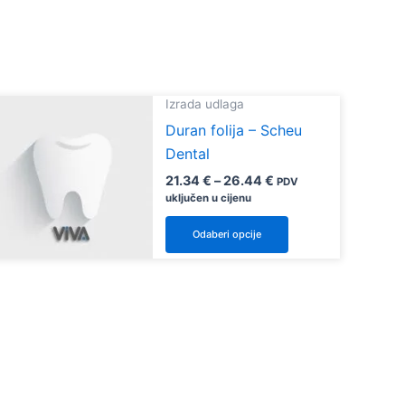
Izrada udlaga
Duran folija – Scheu
Dental
Raspon
21.34
€
–
26.44
€
PDV
cijena:
uključen u cijenu
od
Ovaj
21.34 €
Odaberi opcije
do
proizvod
26.44 €
ima
više
varijanti.
Opcije
se
mogu