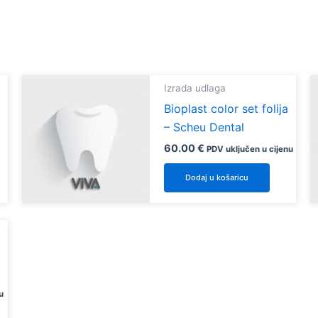
Izrada udlaga
Bioplast color set folija
– Scheu Dental
60.00
€
PDV uključen u cijenu
Dodaj u košaricu
vod
ti.
e
u