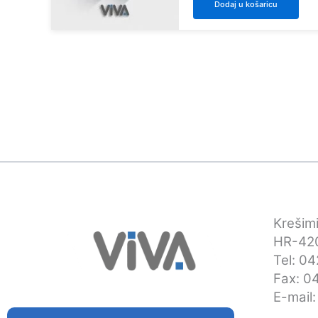
odabr
Dodaj u košaricu
na
strani
proiz
Krešimi
HR-420
Tel: 0
Fax: 0
E-mail