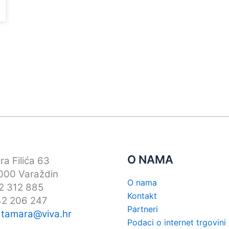
ati
ci
voda
O NAMA
ra Filića 63
00 Varaždin
O nama
42 312 885
Kontakt
42 206 247
Partneri
:
tamara@viva.hr
Podaci o internet trgovini