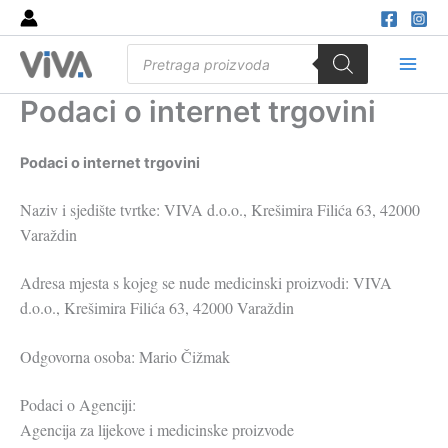
Skip
to
Products
content
search
Main
Podaci o internet trgovini
Men
Podaci o internet trgovini
Naziv i sjedište tvrtke: VIVA d.o.o., Krešimira Filića 63, 42000
Varaždin
Adresa mjesta s kojeg se nude medicinski proizvodi: VIVA
d.o.o., Krešimira Filića 63, 42000 Varaždin
Odgovorna osoba: Mario Čižmak
Podaci o Agenciji:
Agencija za lijekove i medicinske proizvode