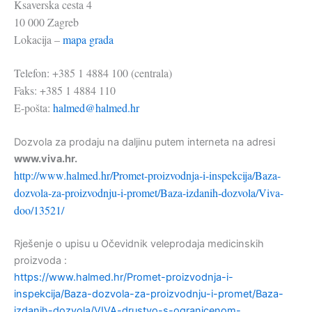
Ksaverska cesta 4
10 000 Zagreb
Lokacija –
mapa grada
Telefon: +385 1 4884 100 (centrala)
Faks: +385 1 4884 110
E-pošta:
halmed@halmed.hr
Dozvola za prodaju na daljinu putem interneta na adresi
www.viva.hr.
http://www.halmed.hr/Promet-proizvodnja-i-inspekcija/Baza-
dozvola-za-proizvodnju-i-promet/Baza-izdanih-dozvola/Viva-
doo/13521/
Rješenje o upisu u Očevidnik veleprodaja medicinskih
proizvoda :
https://www.halmed.hr/Promet-proizvodnja-i-
inspekcija/Baza-dozvola-za-proizvodnju-i-promet/Baza-
izdanih-dozvola/VIVA-drustvo-s-ogranicenom-