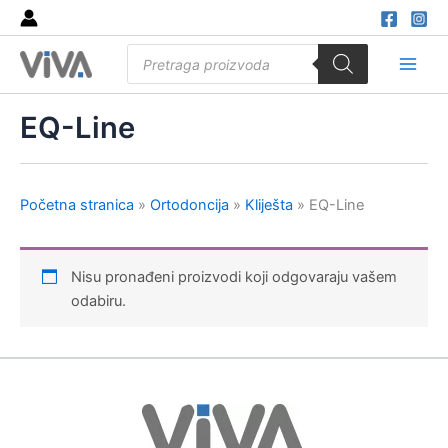
Skip
to
Products
content
search
Main
Men
EQ-Line
Početna stranica
»
Ortodoncija
»
Kliješta
»
EQ-Line
Nisu pronađeni proizvodi koji odgovaraju vašem
odabiru.