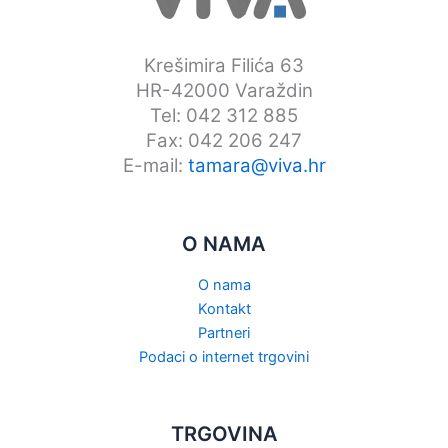
Krešimira Filića 63
HR-42000 Varaždin
Tel: 042 312 885
Fax: 042 206 247
E-mail:
tamara@viva.hr
O NAMA
O nama
Kontakt
Partneri
Podaci o internet trgovini
TRGOVINA