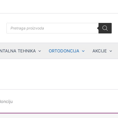
Products
search
NTALNA TEHNIKA
ORTODONCIJA
AKCIJE
donciju