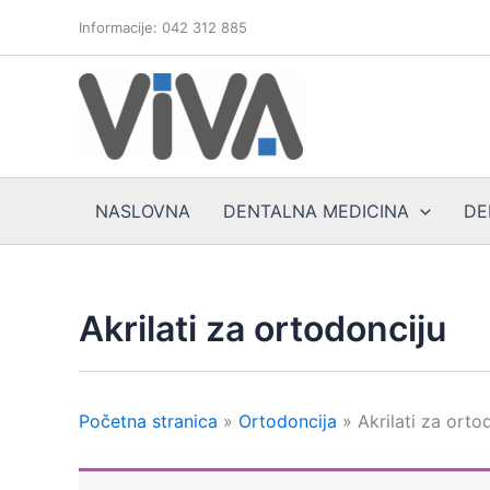
Skip
Informacije: 042 312 885
to
content
NASLOVNA
DENTALNA MEDICINA
DE
Akrilati za ortodonciju
Početna stranica
»
Ortodoncija
»
Akrilati za orto