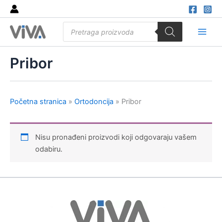
Skip
to
Products
content
search
Main
Men
Pribor
Početna stranica
»
Ortodoncija
»
Pribor
Nisu pronađeni proizvodi koji odgovaraju vašem
odabiru.