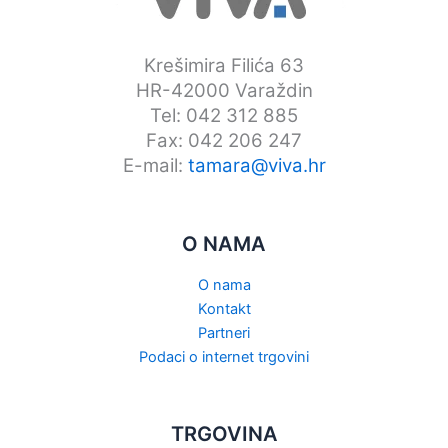
Krešimira Filića 63
HR-42000 Varaždin
Tel: 042 312 885
Fax: 042 206 247
E-mail:
tamara@viva.hr
O NAMA
O nama
Kontakt
Partneri
Podaci o internet trgovini
TRGOVINA