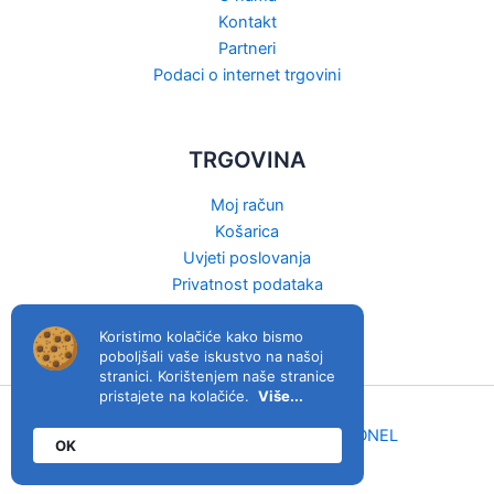
Kontakt
Partneri
Podaci o internet trgovini
TRGOVINA
Moj račun
Košarica
Uvjeti poslovanja
Privatnost podataka
Raskid ugovora
Koristimo kolačiće kako bismo
poboljšali vaše iskustvo na našoj
stranici. Korištenjem naše stranice
pristajete na kolačiće.
Više...
viva.hr © 2026. | Host & izrada:
MIDNEL
OK