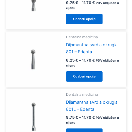
se
Raspon
9.75
€
–
11.70
€
PDV uključen u
mogu
cijena:
cijenu
od
odabrati
Ovaj
9.75 €
Odaberi opcije
na
proizvod
do
11.70 €
stranici
ima
proizvoda
više
Dentalna medicina
varijanti.
Dijamantna svrdla okrugla
Opcije
801 – Edenta
se
Raspon
8.25
€
–
11.70
€
PDV uključen u
mogu
cijena:
cijenu
od
odabrati
Ovaj
8.25 €
Odaberi opcije
na
proizvod
do
11.70 €
stranici
ima
proizvoda
više
Dentalna medicina
varijanti.
Dijamantna svrdla okrugla
Opcije
801L – Edenta
se
Raspon
9.75
€
–
11.70
€
PDV uključen u
mogu
cijena:
cijenu
od
odabrati
Ovaj