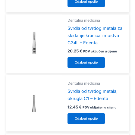
9.75 €
Odaberi opcije
na
proizvod
do
11.70 €
stranici
ima
proizvoda
više
Dentalna medicina
varijanti.
Svrdla od tvrdog metala za
Opcije
skidanje krunica i mostva
se
C34L – Edenta
mogu
20.25
€
PDV uključen u cijenu
odabrati
Ovaj
Odaberi opcije
na
proizvod
stranici
ima
proizvoda
više
Dentalna medicina
varijanti.
Svrdla od tvrdog metala,
Opcije
okrugla C1 – Edenta
se
12.45
€
PDV uključen u cijenu
mogu
Ovaj
odabrati
Odaberi opcije
proizvod
na
ima
stranici