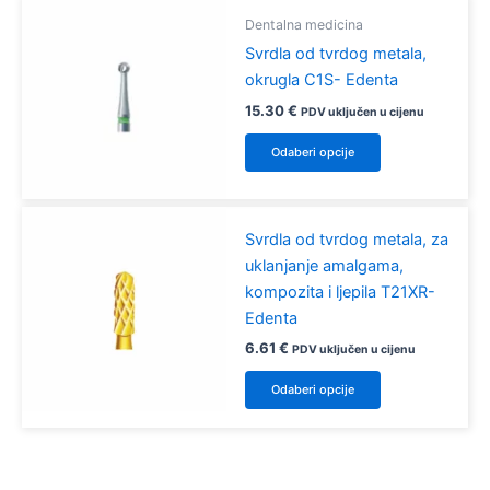
više
proizvoda
Dentalna medicina
varijanti.
Svrdla od tvrdog metala,
Opcije
okrugla C1S- Edenta
se
mogu
15.30
€
PDV uključen u cijenu
odabrati
Ovaj
Odaberi opcije
na
proizvod
stranici
ima
proizvoda
više
Svrdla od tvrdog metala, za
varijanti.
uklanjanje amalgama,
Opcije
kompozita i ljepila T21XR-
se
Edenta
mogu
odabrati
6.61
€
PDV uključen u cijenu
na
Ovaj
Odaberi opcije
stranici
proizvod
proizvoda
ima
više
varijanti.