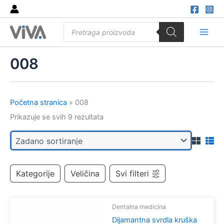
Skip
to
Products
content
search
Main
Men
008
Početna stranica
»
008
Prikazuje se svih 9 rezultata
Kategorije
Veličina
Svi filteri
Dentalna medicina
Dijamantna svrdla kruška