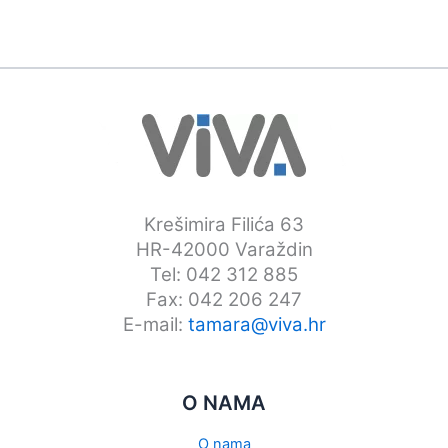
Opcije
se
mogu
odabrati
na
stranici
proizvoda
Krešimira Filića 63
HR-42000 Varaždin
Tel: 042 312 885
Fax: 042 206 247
E-mail:
tamara@viva.hr
O NAMA
O nama