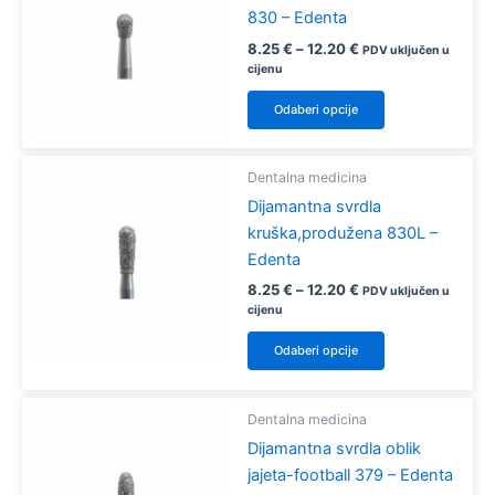
830 – Edenta
Raspon
8.25
€
–
12.20
€
PDV uključen u
cijena:
cijenu
od
Ovaj
8.25 €
Odaberi opcije
proizvod
do
12.20 €
ima
više
Dentalna medicina
varijanti.
Dijamantna svrdla
Opcije
kruška,produžena 830L –
se
Edenta
mogu
Raspon
8.25
€
–
12.20
€
PDV uključen u
odabrati
cijena:
cijenu
od
na
Ovaj
8.25 €
Odaberi opcije
stranici
proizvod
do
12.20 €
proizvoda
ima
više
Dentalna medicina
varijanti.
Dijamantna svrdla oblik
Opcije
jajeta-football 379 – Edenta