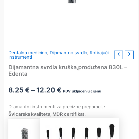
Dentalna medicina
,
Dijamantna svrdla
,
Rotirajući
instrumenti
Dijamantna svrdla kruška,produžena 830L –
Edenta
Raspon
8.25
€
–
12.20
€
PDV uključen u cijenu
cijena:
od
Dijamantni instrumenti za precizne preparacije.
8.25 €
Švicarska kvaliteta, MDR certifikat.
do
12.20 €