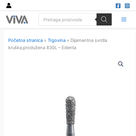
Skip
to
Products
content
search
Main
Men
Početna stranica
»
Trgovina
»
Dijamantna svrdla
kruška,produžena 830L – Edenta