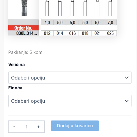
Pakiranje: 5 kom
Veličina
Finoća
Dijamantna
Dodaj u košaricu
-
+
svrdla
kruška,produžena