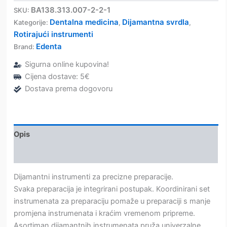
830L
BA138.313.007-2-2-1
SKU:
-
Dentalna medicina
Dijamantna svrdla
Kategorije:
,
,
Edenta
Rotirajući instrumenti
količina
Edenta
Brand:
Sigurna online kupovina!
Cijena dostave: 5€
Dostava prema dogovoru
Opis
Dodatne informacije
Dijamantni instrumenti za precizne preparacije.
Svaka preparacija je integrirani postupak. Koordinirani set
instrumenata za preparaciju pomaže u preparaciji s manje
promjena instrumenata i kraćim vremenom pripreme.
Asortiman dijamantnih instrumenata pruža univerzalne