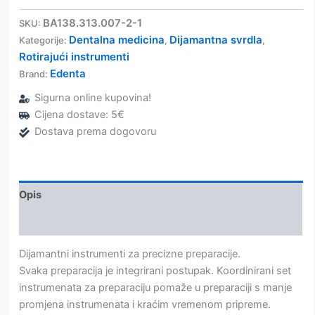
okrugla
801L
BA138.313.007-2-1
SKU:
-
Dentalna medicina
Dijamantna svrdla
Kategorije:
,
,
Edenta
Rotirajući instrumenti
količina
Edenta
Brand:
Sigurna online kupovina!
Cijena dostave: 5€
Dostava prema dogovoru
Opis
Dodatne informacije
Dijamantni instrumenti za precizne preparacije.
Svaka preparacija je integrirani postupak. Koordinirani set
instrumenata za preparaciju pomaže u preparaciji s manje
promjena instrumenata i kraćim vremenom pripreme.