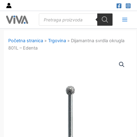
Skip
to
Products
content
search
Main
Men
Početna stranica
»
Trgovina
»
Dijamantna svrdla okrugla
801L – Edenta