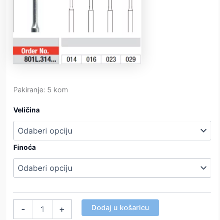
Pakiranje: 5 kom
Veličina
Finoća
Dijamantna
Dodaj u košaricu
-
+
svrdla