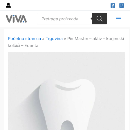
Skip
to
Products
content
search
Main
Men
Početna stranica
»
Trgovina
»
Pin Master – aktiv – korjenski
kolčići – Edenta