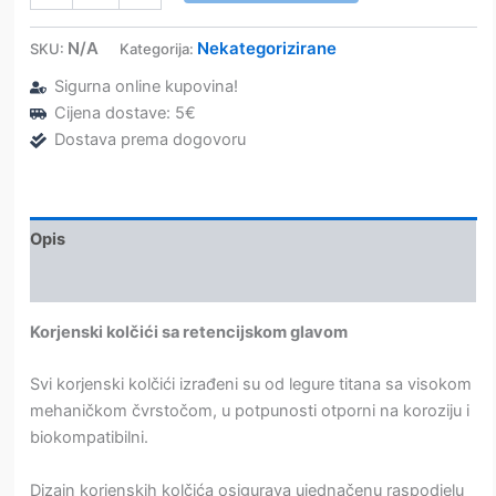
–
aktiv
N/A
Nekategorizirane
SKU:
Kategorija:
–
Sigurna online kupovina!
korjenski
kolčići
Cijena dostave: 5€
–
Dostava prema dogovoru
Edenta
količina
Opis
Dodatne informacije
Korjenski kolčići sa retencijskom glavom
Svi korjenski kolčići izrađeni su od legure titana sa visokom
mehaničkom čvrstočom, u potpunosti otporni na koroziju i
biokompatibilni.
Dizajn korjenskih kolčića osigurava ujednačenu raspodjelu