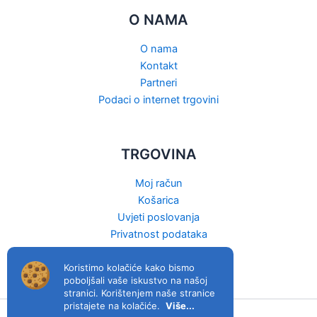
O NAMA
O nama
Kontakt
Partneri
Podaci o internet trgovini
TRGOVINA
Moj račun
Košarica
Uvjeti poslovanja
Privatnost podataka
Raskid ugovora
Koristimo kolačiće kako bismo
poboljšali vaše iskustvo na našoj
stranici. Korištenjem naše stranice
pristajete na kolačiće.
Više...