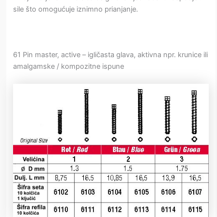
sile što omogućuje iznimno prianjanje.
61 Pin master, active – igličasta glava, aktivna npr. krunice ili
amalgamske / kompozitne ispune