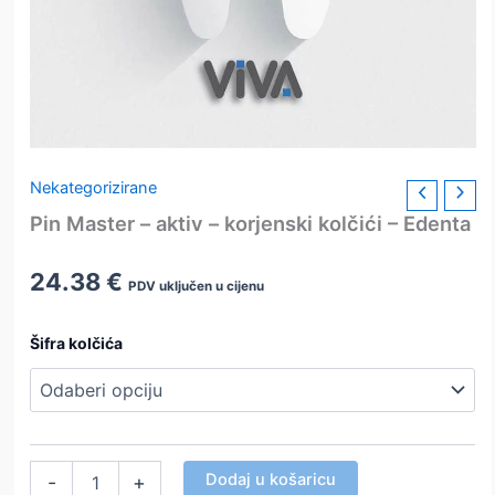
Nekategorizirane
Pin Master – aktiv – korjenski kolčići – Edenta
24.38
€
PDV uključen u cijenu
Šifra kolčića
Pin
Dodaj u košaricu
-
+
Master