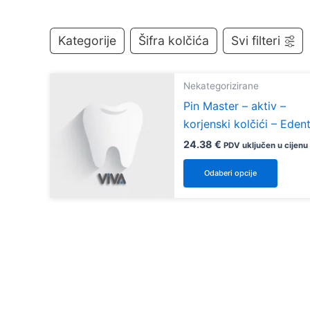
Kategorije
Šifra kolčića
Svi filteri
Nekategorizirane
Pin Master – aktiv –
korjenski kolčići – Eden
24.38
€
PDV uključen u cijenu
Ovaj
Odaberi opcije
proiz
ima
više
varijan
Opcij
se
mogu
odabr