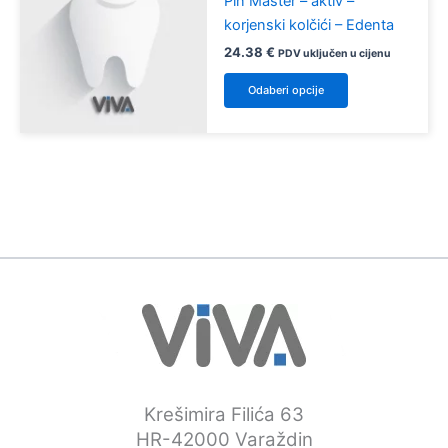
Pin Master – aktiv –
korjenski kolčići – Edenta
24.38
€
PDV uključen u cijenu
Ovaj
Odaberi opcije
proizvod
ima
više
varijanti.
Opcije
se
mogu
odabrati
na
stranici
proizvoda
Krešimira Filića 63
HR-42000 Varaždin