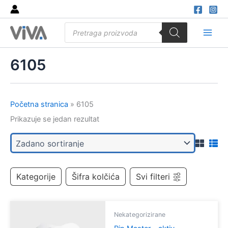
Skip
to
Products
content
search
Main
Men
6105
Početna stranica
»
6105
Prikazuje se jedan rezultat
Kategorije
Šifra kolčića
Svi filteri
Nekategorizirane