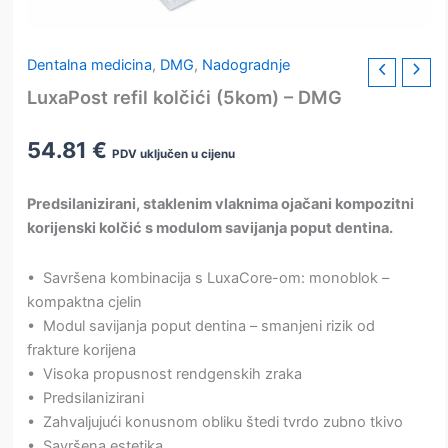
Dentalna medicina
,
DMG
,
Nadogradnje
LuxaPost refil kolčići (5kom) – DMG
54.81
€
PDV uključen u cijenu
Predsilanizirani, staklenim vlaknima ojačani kompozitni
korijenski kolčić s modulom savijanja poput dentina.
• Savršena kombinacija s LuxaCore-om: monoblok –
kompaktna cjelin
• Modul savijanja poput dentina – smanjeni rizik od
frakture korijena
• Visoka propusnost rendgenskih zraka
• Predsilanizirani
• Zahvaljujući konusnom obliku štedi tvrdo zubno tkivo
• Savršena estetika