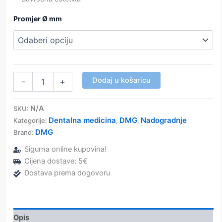
Promjer Ø mm
LuxaPost
Dodaj u košaricu
-
+
refil
kolčići
(5kom)
N/A
SKU:
–
Dentalna medicina
DMG
Nadogradnje
Kategorije:
,
,
DMG
DMG
Brand:
količina
Sigurna online kupovina!
Cijena dostave: 5€
Dostava prema dogovoru
Opis