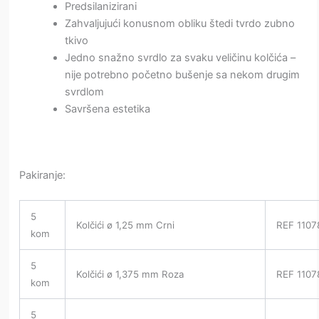
Predsilanizirani
Zahvaljujući konusnom obliku štedi tvrdo zubno
tkivo
Jedno snažno svrdlo za svaku veličinu kolčića –
nije potrebno početno bušenje sa nekom drugim
svrdlom
Savršena estetika
Pakiranje:
5
Kolčići ø 1,25 mm Crni
REF 1107
kom
5
Kolčići ø 1,375 mm Roza
REF 1107
kom
5