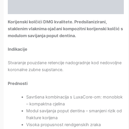
Dodatne informacije
Korijenski kolčići DMG kvalitete. Predsilanizirani,
staklenim vlaknima ojačani kompozitni korijenski kolčić s
modulom savijanja poput dentina.
Indikacije
Stvaranje pouzdane retencije nadogradnje kod nedovoljne
koronalne zubne supstance.
Prednosti
Savršena kombinacija s LuxaCore-om: monoblok
– kompaktna cjelina
Modul savijanja poput dentina – smanjeni rizik od
frakture korijena
Visoka propusnost rendgenskih zraka