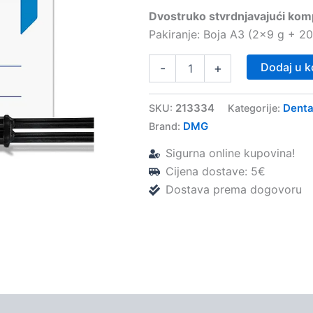
Dvostruko stvrdnjavajući komp
Pakiranje: Boja A3 (2×9 g + 20
LuxaCore
Dodaj u k
-
+
Z-
Dual
SM
213334
Denta
SKU:
Kategorije:
(2x9g)
DMG
Brand:
–
DMG
Sigurna online kupovina!
količina
Cijena dostave: 5€
Dostava prema dogovoru