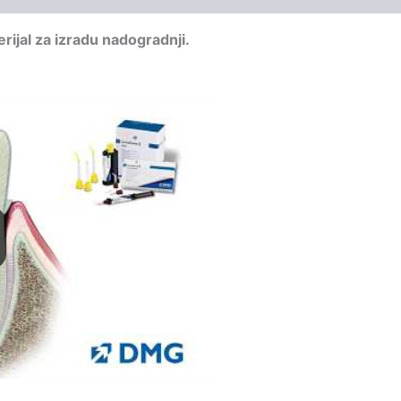
ijal za izradu nadogradnji.