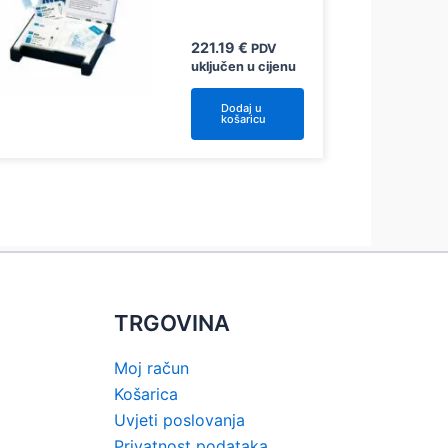
221.19
€
PDV
uključen u cijenu
Dodaj u
košaricu
TRGOVINA
Moj račun
Košarica
Uvjeti poslovanja
Privatnost podataka