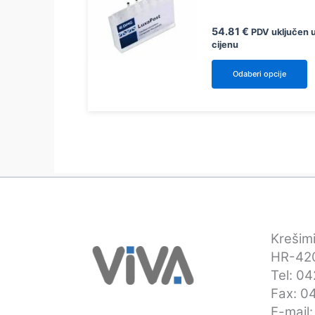
54.81
€
PDV uključen 
cijenu
O
Odaberi opcije
p
i
v
v
O
s
m
o
n
Krešimi
s
HR-420
p
Tel: 0
Fax: 0
E-mail