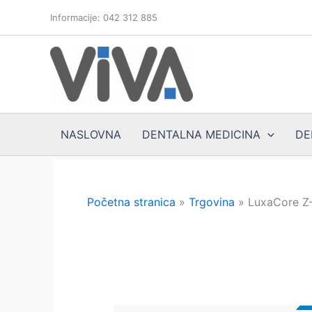
Skip
Informacije: 042 312 885
to
content
NASLOVNA
DENTALNA MEDICINA
DE
Početna stranica
»
Trgovina
»
LuxaCore Z