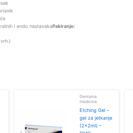
isak
risnik
oće
ralnih i endo nastavaka
Pakiranje:
vrh.)
Dentalna
medicina
Etching Gel –
gel za jetkanje
(2x2ml) –