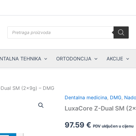
Products
search
NTALNA TEHNIKA
ORTODONCIJA
AKCIJE
-Dual SM (2x9g) – DMG
Dentalna medicina
,
DMG
,
Nado
LuxaCore Z-Dual SM (2
97.59
€
PDV uključen u cijenu