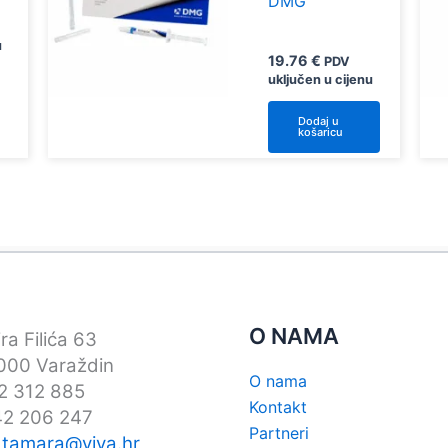
DMG
u
19.76
€
PDV
uključen u cijenu
vaj
roizvod
Dodaj u
košaricu
ma
iše
arijanti.
pcije
e
ogu
dabrati
a
O NAMA
ra Filića 63
tranici
00 Varaždin
roizvoda
O nama
42 312 885
Kontakt
42 206 247
Partneri
:
tamara@viva.hr