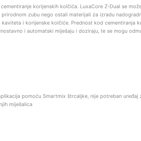
 cementiranje korijenskih kolčića. LuxaCore Z-Dual se može 
ji prirodnom zubu nego ostali materijali za izradu nadogradn
 kaviteta i korijenske kolčiće. Prednost kod cementiranja kor
ostavno i automatski miješaju i doziraju, te se mogu odmah
plikacija pomoću Smartmix štrcaljke, nije potreban uređaj 
jih miješalica