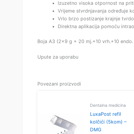
Izuzetno visoka otpornost na prit
Vrijeme stvrdnjavanja određuje ko
Vrlo brzo postizanje krajnje tvrd
Direktna aplikacija pomoću intrao
Boja A3 (2×9 g + 20 mj.+10 vrh.+10 endo. 
Upute za uporabu
Povezani proizvodi
Dentalna medicina
LuxaPost refil
kolčići (5kom) –
DMG