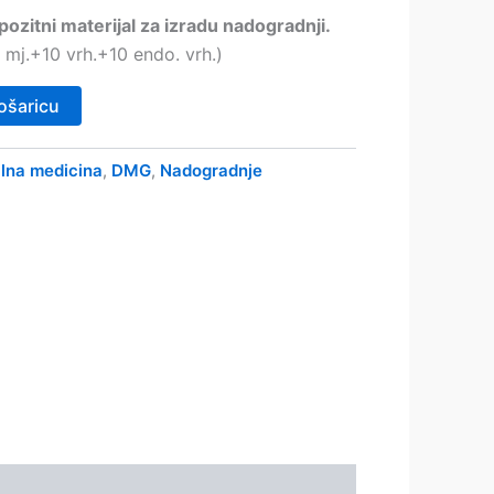
ozitni materijal za izradu nadogradnji.
 mj.+10 vrh.+10 endo. vrh.)
ošaricu
lna medicina
DMG
Nadogradnje
,
,