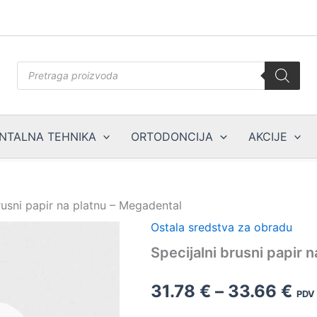
Products
search
NTALNA TEHNIKA
ORTODONCIJA
AKCIJE
rusni papir na platnu – Megadental
Ostala sredstva za obradu
Specijalni brusni papir 
Ra
31.78
€
–
33.66
€
PDV 
cij