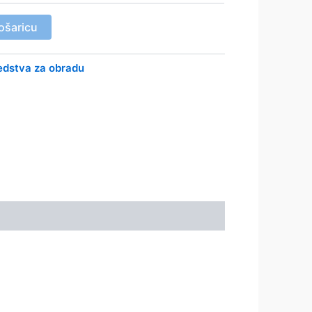
ošaricu
edstva za obradu