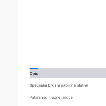
Opis
Dodatne informacije
Specijalni brusni papir na platnu
Pakiranje: razne finoće