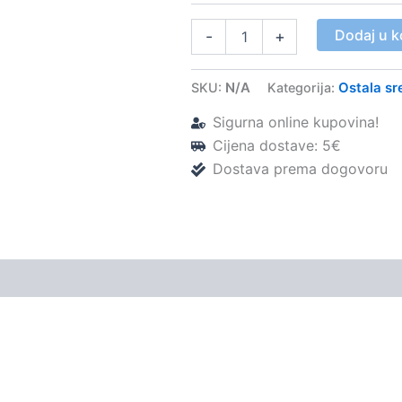
Specijalni
Dodaj u k
-
+
brusni
papir
na
N/A
Ostala sr
SKU:
Kategorija:
platnu
–
Sigurna online kupovina!
Megadental
Cijena dostave: 5€
količina
Dostava prema dogovoru