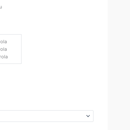
u
.78 €
.66 €
ola
ola
rola