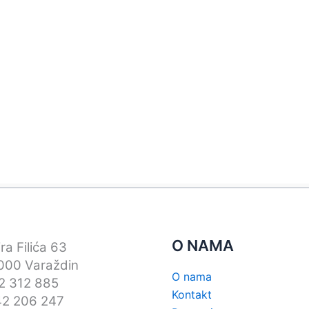
O NAMA
ra Filića 63
00 Varaždin
O nama
42 312 885
Kontakt
42 206 247