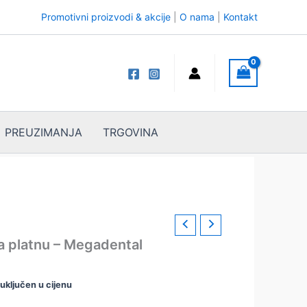
Promotivni proizvodi & akcije
|
O nama
|
Kontakt
PREUZIMANJA
TRGOVINA
na platnu – Megadental
spon
uključen u cijenu
ena: