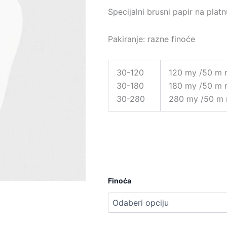
od
Specijalni brusni papir na platn
31
do
Pakiranje: razne finoće
33
30-120
120 my /50 m r
30-180
180 my /50 m r
30-280
280 my /50 m 
Finoća