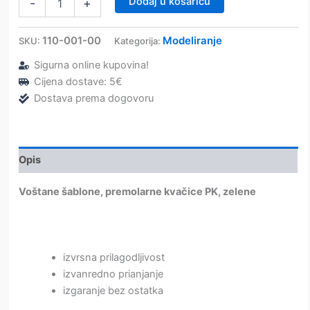
Dodaj u košaricu
-
+
kvačice
PK
–
110-001-00
Modeliranje
SKU:
Kategorija:
Dentaurum
Sigurna online kupovina!
količina
Cijena dostave: 5€
Dostava prema dogovoru
Opis
Voštane šablone, premolarne kvačice PK, zelene
izvrsna prilagodljivost
izvanredno prianjanje
izgaranje bez ostatka