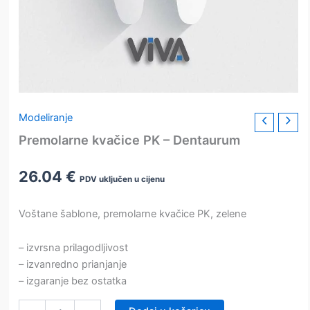
Modeliranje
Premolarne kvačice PK – Dentaurum
26.04
€
PDV uključen u cijenu
Voštane šablone, premolarne kvačice PK, zelene
– izvrsna prilagodljivost
– izvanredno prianjanje
– izgaranje bez ostatka
Premolarne