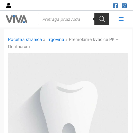
Skip
to
Products
content
search
Main
Men
Početna stranica
»
Trgovina
»
Premolarne kvačice PK –
Dentaurum