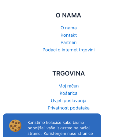
O NAMA
O nama
Kontakt
Partneri
Podaci o internet trgovini
TRGOVINA
Moj račun
Košarica
Uvjeti poslovanja
Privatnost podataka
Raskid ugovora
Koristimo kolačiće kako bismo
poboljšali vaše iskustvo na našoj
stranici. Korištenjem naše stranice