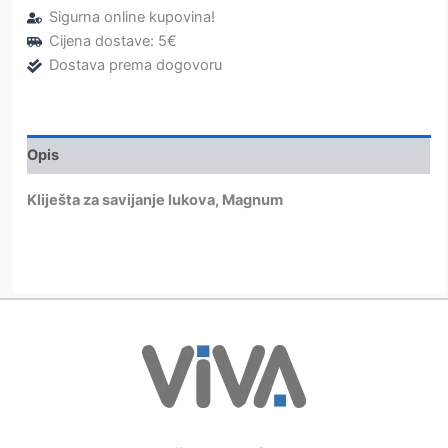
Sigurna online kupovina!
“Premium
line”
Cijena dostave: 5€
–
Dostava prema dogovoru
Dentaurum
količina
Opis
Kliješta za savijanje lukova, Magnum