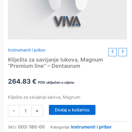
Instrumenti i pribor
Kliješta za savijanje lukova, Magnum
“Premium line” – Dentaurum
264.83
€
PDV uključen u cijenu
Kliješta za savijanje lukova, Magnum
Kliješta
Dodaj u košaricu
-
+
za
savijanje
lukova,
003-180-00
Instrumenti i pribor
SKU:
Kategorija:
Magnum