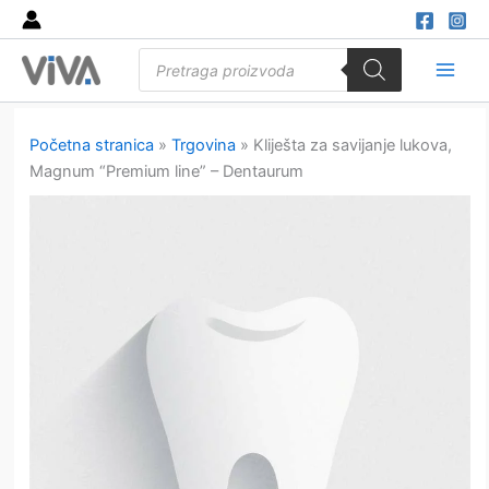
Skip
to
Products
content
search
Main
Men
Početna stranica
»
Trgovina
»
Kliješta za savijanje lukova,
Magnum “Premium line” – Dentaurum