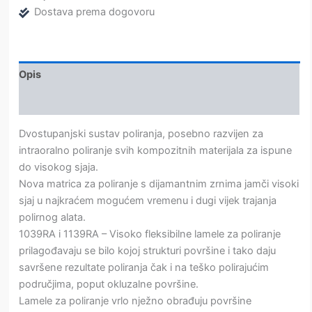
Dostava prema dogovoru
Opis
Dodatne informacije
Dvostupanjski sustav poliranja, posebno razvijen za
intraoralno poliranje svih kompozitnih materijala za ispune
do visokog sjaja.
Nova matrica za poliranje s dijamantnim zrnima jamči visoki
sjaj u najkraćem mogućem vremenu i dugi vijek trajanja
polirnog alata.
1039RA i 1139RA – Visoko fleksibilne lamele za poliranje
prilagođavaju se bilo kojoj strukturi površine i tako daju
savršene rezultate poliranja čak i na teško polirajućim
područjima, poput okluzalne površine.
Lamele za poliranje vrlo nježno obrađuju površine