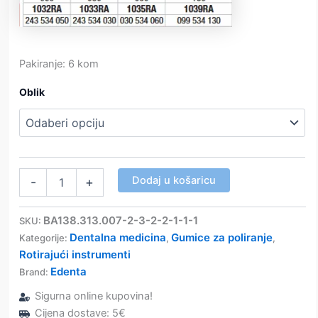
Pakiranje: 6 kom
Oblik
CompGloss,
Dodaj u košaricu
-
+
gumice
za
poliranje
BA138.313.007-2-3-2-2-1-1-1
SKU:
kompozita
Dentalna medicina
Gumice za poliranje
Kategorije:
,
,
zelene
Rotirajući instrumenti
-
Edenta
Brand:
Edenta
količina
Sigurna online kupovina!
Cijena dostave: 5€