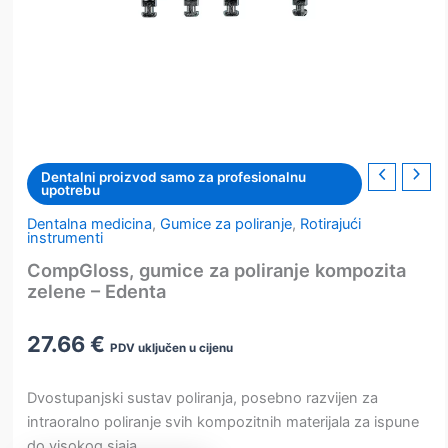
Dentalni proizvod samo za profesionalnu
upotrebu
Dentalna medicina
,
Gumice za poliranje
,
Rotirajući
instrumenti
CompGloss, gumice za poliranje kompozita
zelene – Edenta
27.66
€
PDV uključen u cijenu
Dvostupanjski sustav poliranja, posebno razvijen za
intraoralno poliranje svih kompozitnih materijala za ispune
do visokog sjaja.