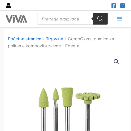
Skip
to
Products
content
search
Main
Men
Početna stranica
»
Trgovina
»
CompGloss, gumice za
poliranje kompozita zelene – Edenta