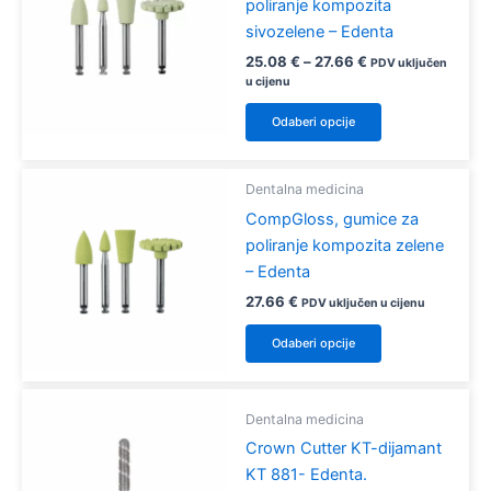
Opcije
poliranje kompozita
se
sivozelene – Edenta
mogu
Raspon
25.08
€
–
27.66
€
PDV uključen
odabrati
cijena:
u cijenu
od
na
Ovaj
25.08 €
Odaberi opcije
stranici
proizvod
do
27.66 €
proizvoda
ima
više
Dentalna medicina
varijanti.
CompGloss, gumice za
Opcije
poliranje kompozita zelene
se
– Edenta
mogu
27.66
€
PDV uključen u cijenu
odabrati
Ovaj
Odaberi opcije
na
proizvod
stranici
ima
proizvoda
više
Dentalna medicina
varijanti.
Crown Cutter KT-dijamant
Opcije
KT 881- Edenta.
se