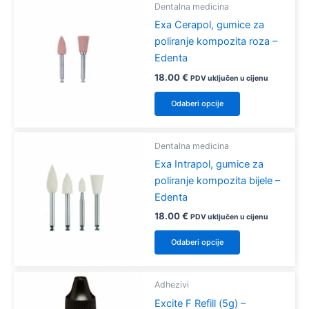
više
Dentalna medicina
varijanti.
Exa Cerapol, gumice za
Opcije
poliranje kompozita roza –
se
Edenta
mogu
18.00
€
PDV uključen u cijenu
odabrati
Ovaj
Odaberi opcije
na
proizvod
stranici
ima
proizvoda
više
Dentalna medicina
varijanti.
Exa Intrapol, gumice za
Opcije
poliranje kompozita bijele –
se
Edenta
mogu
18.00
€
PDV uključen u cijenu
odabrati
Ovaj
Odaberi opcije
na
proizvod
stranici
ima
proizvoda
više
Adhezivi
varijanti.
Excite F Refill (5g) –