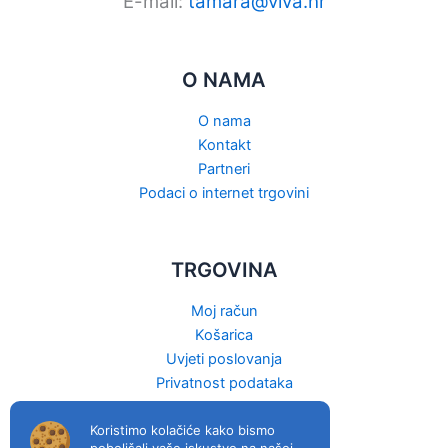
E-mail:
tamara@viva.hr
O NAMA
O nama
Kontakt
Partneri
Podaci o internet trgovini
TRGOVINA
Moj račun
Košarica
Uvjeti poslovanja
Privatnost podataka
Raskid ugovora
Koristimo kolačiće kako bismo