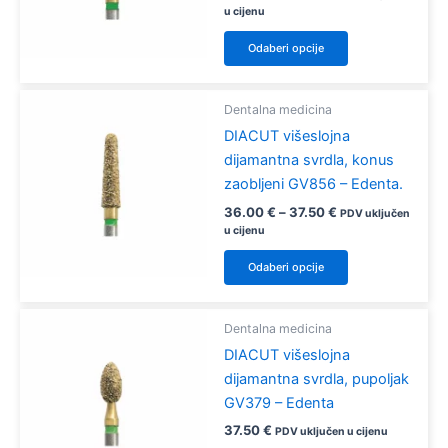
odabrati
cijena:
u cijenu
od
na
Ovaj
36.00 €
Odaberi opcije
stranici
proizvod
do
37.50 €
proizvoda
ima
više
Dentalna medicina
varijanti.
DIACUT višeslojna
Opcije
dijamantna svrdla, konus
se
zaobljeni GV856 – Edenta.
mogu
Raspon
36.00
€
–
37.50
€
PDV uključen
odabrati
cijena:
u cijenu
od
na
Ovaj
36.00 €
Odaberi opcije
stranici
proizvod
do
37.50 €
proizvoda
ima
više
Dentalna medicina
varijanti.
DIACUT višeslojna
Opcije
dijamantna svrdla, pupoljak
se
GV379 – Edenta
mogu
37.50
€
PDV uključen u cijenu
odabrati