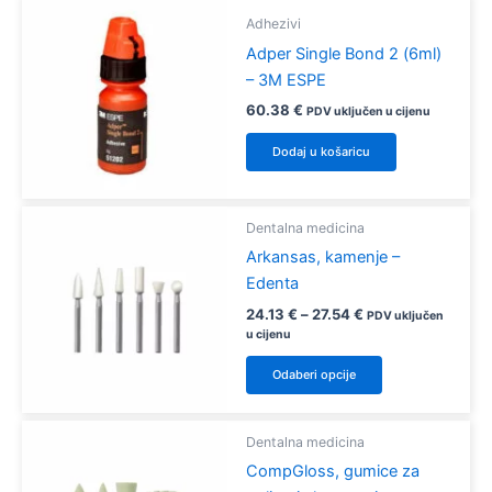
Adhezivi
Adper Single Bond 2 (6ml)
– 3M ESPE
60.38
€
PDV uključen u cijenu
Dodaj u košaricu
Dentalna medicina
Arkansas, kamenje –
Edenta
Raspon
24.13
€
–
27.54
€
PDV uključen
cijena:
u cijenu
od
Ovaj
24.13 €
Odaberi opcije
proizvod
do
27.54 €
ima
više
Dentalna medicina
varijanti.
CompGloss, gumice za