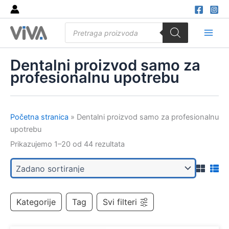
Skip
to
Products
content
search
Main
Men
Dentalni proizvod samo za
profesionalnu upotrebu
Početna stranica
»
Dentalni proizvod samo za profesionalnu
upotrebu
Prikazujemo 1–20 od 44 rezultata
Kategorije
Tag
Svi filteri