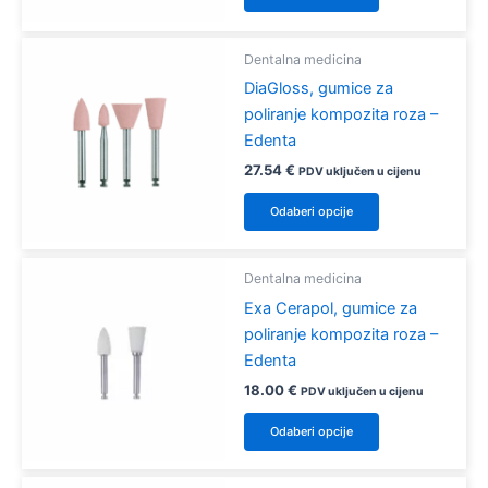
proizvod
stranici
ima
proizvoda
više
Dentalna medicina
varijanti.
DiaGloss, gumice za
Opcije
poliranje kompozita roza –
se
Edenta
mogu
27.54
€
PDV uključen u cijenu
odabrati
Ovaj
Odaberi opcije
na
proizvod
stranici
ima
proizvoda
više
Dentalna medicina
varijanti.
Exa Cerapol, gumice za
Opcije
poliranje kompozita roza –
se
Edenta
mogu
18.00
€
PDV uključen u cijenu
odabrati
Ovaj
Odaberi opcije
na
proizvod
stranici
ima
proizvoda