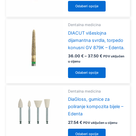
Ovaj
Odaberi opcije
na
proizvod
stranici
ima
proizvoda
više
Dentalna medicina
varijanti.
DIACUT višeslojna
Opcije
dijamantna svrdla, torpedo
se
konusni GV 879K – Edenta.
mogu
Raspon
36.00
€
–
37.50
€
PDV uključen
odabrati
cijena:
u cijenu
od
na
Ovaj
36.00 €
Odaberi opcije
stranici
proizvod
do
37.50 €
proizvoda
ima
više
Dentalna medicina
varijanti.
DiaGloss, gumice za
Opcije
poliranje kompozita bijele –
se
Edenta
mogu
27.54
€
PDV uključen u cijenu
odabrati
Ovaj
Odaberi opcije
na