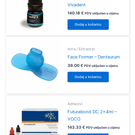
Opcije
Vivadent
se
140.18
€
PDV uključen u cijenu
mogu
Dodaj u košaricu
odabrati
na
stranici
proizvoda
Intra / Extraoral
Face Former – Dentaurum
39.00
€
PDV uključen u cijenu
Dodaj u košaricu
Adhezivi
Futurabond DC 2x4ml –
VOCO
143.33
€
PDV uključen u cijenu