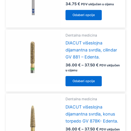
34.75
€
PDV uključen u cijenu
mogu
Ovaj
odabrati
Odaberi opcije
proizvod
na
ima
stranici
više
proizvoda
Dentalna medicina
varijanti.
DIACUT višeslojna
Opcije
dijamantna svrdla, cilindar
se
GV 881 – Edenta.
mogu
Raspon
36.00
€
–
37.50
€
PDV uključen
odabrati
cijena:
u cijenu
na
od
Ovaj
36.00 €
stranici
Odaberi opcije
proizvod
do
proizvoda
37.50 €
ima
više
Dentalna medicina
varijanti.
DIACUT višeslojna
Opcije
dijamantna svrdla, konus
se
torpedo GV 878K- Edenta.
mogu
Raspon
36.00
€
–
37.50
€
PDV uključen