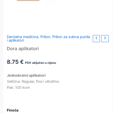
Dentalna medicina
,
Pribor
,
Pribor za zubna punila
i aplikatori
Dora aplikatori
8.75
€
PDV uključen u cijenu
Jednokratni aplikatori
Veličina: Regular, fine i ultrafine.
Pak: 100 kom
Finoća