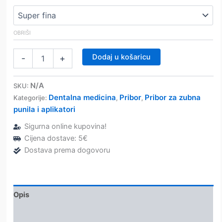
OBRIŠI
Dora
Dodaj u košaricu
-
+
aplikatori
količina
N/A
SKU:
Dentalna medicina
Pribor
Pribor za zubna
Kategorije:
,
,
punila i aplikatori
Sigurna online kupovina!
Cijena dostave: 5€
Dostava prema dogovoru
Opis
Dodatne informacije