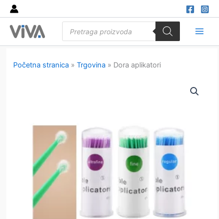
Skip
to
Products
content
search
Main
Men
Početna stranica
»
Trgovina
»
Dora aplikatori