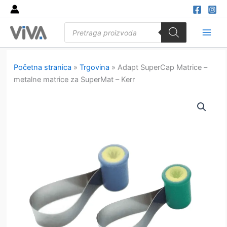
Skip
to
Products
content
search
Main
Men
Početna stranica
»
Trgovina
»
Adapt SuperCap Matrice –
metalne matrice za SuperMat – Kerr