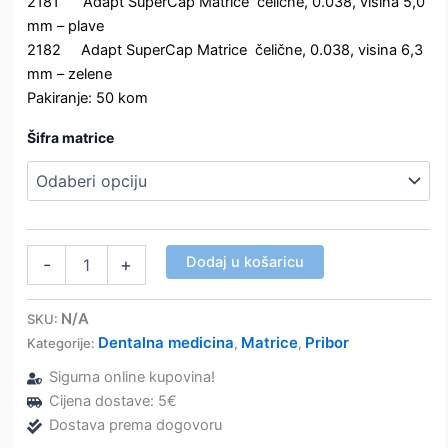
2181 Adapt SuperCap Matrice čelične, 0.038, visina 5,0
mm – plave
2182 Adapt SuperCap Matrice čelične, 0.038, visina 6,3
mm – zelene
Pakiranje: 50 kom
Šifra matrice
Adapt
Dodaj u košaricu
-
+
SuperCap
Matrice
-
N/A
SKU:
metalne
Dentalna medicina
Matrice
Pribor
Kategorije:
,
,
matrice
za
Sigurna online kupovina!
SuperMat
Cijena dostave: 5€
–
Dostava prema dogovoru
Kerr