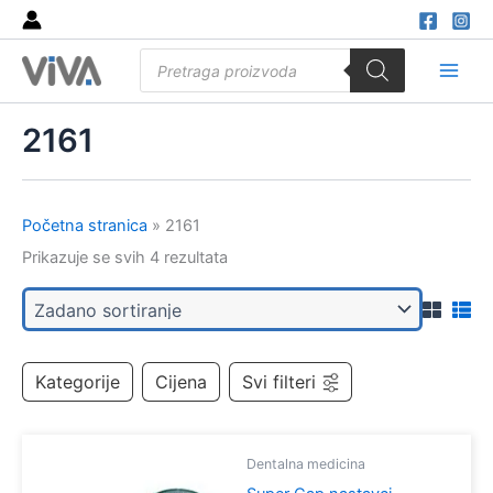
Skip
to
Products
content
search
Main
Men
2161
Početna stranica
»
2161
Prikazuje se svih 4 rezultata
Kategorije
Cijena
Svi filteri
Dentalna medicina