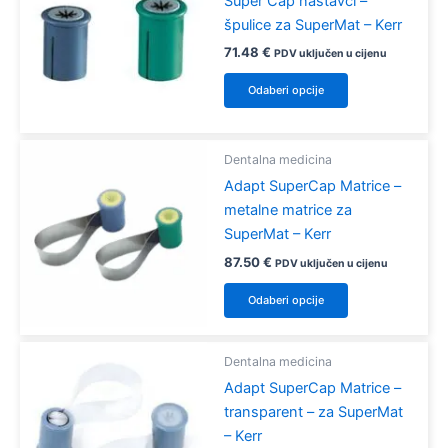
Super Cap nastavci –
špulice za SuperMat – Kerr
71.48
€
PDV uključen u cijenu
Ovaj
Odaberi opcije
proizvod
ima
više
Dentalna medicina
varijanti.
Adapt SuperCap Matrice –
Opcije
metalne matrice za
se
SuperMat – Kerr
mogu
87.50
€
PDV uključen u cijenu
odabrati
Ovaj
na
Odaberi opcije
proizvod
stranici
ima
proizvoda
više
Dentalna medicina
varijanti.
Adapt SuperCap Matrice –
Opcije
transparent – za SuperMat
se
– Kerr