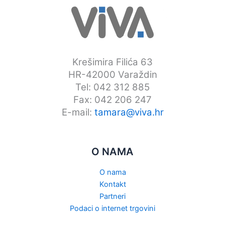
na
stranici
proizvoda
Krešimira Filića 63
HR-42000 Varaždin
Tel: 042 312 885
Fax: 042 206 247
E-mail:
tamara@viva.hr
O NAMA
O nama
Kontakt
Partneri
Podaci o internet trgovini