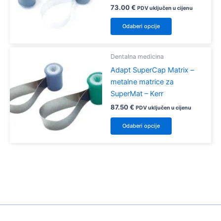
mogu
73.00
€
PDV uključen u cijenu
odabrati
Ovaj
Odaberi opcije
na
proizvod
stranici
ima
proizvoda
više
Dentalna medicina
varijanti.
Adapt SuperCap Matrix –
Opcije
metalne matrice za
se
SuperMat – Kerr
mogu
87.50
€
PDV uključen u cijenu
odabrati
Ovaj
Odaberi opcije
na
proizvod
stranici
ima
proizvoda
više
varijanti.
Opcije
se
mogu
odabrati