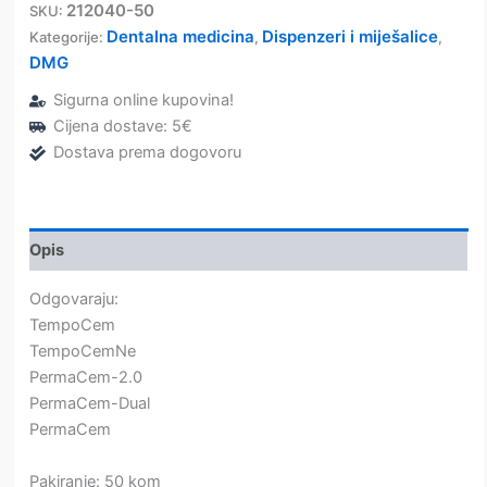
kratke
212040-50
SKU:
–
Dentalna medicina
Dispenzeri i miješalice
Kategorije:
,
,
DMG
DMG
količina
Sigurna online kupovina!
Cijena dostave: 5€
Dostava prema dogovoru
Opis
Odgovaraju:
TempoCem
TempoCemNe
PermaCem-2.0
PermaCem-Dual
PermaCem
Pakiranje: 50 kom