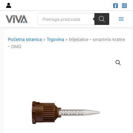
Skip
to
Products
content
search
Main
Men
Početna stranica
»
Trgovina
»
Miješalice – smartmix kratke
– DMG