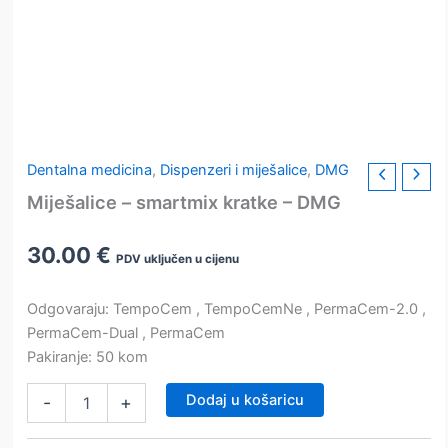
Dentalna medicina
,
Dispenzeri i miješalice
,
DMG
Miješalice – smartmix kratke – DMG
30.00
€
PDV uključen u cijenu
Odgovaraju: TempoCem , TempoCemNe , PermaCem-2.0 ,
PermaCem-Dual , PermaCem
Pakiranje: 50 kom
Miješalice
Dodaj u košaricu
-
+
–
smartmix