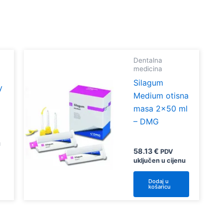
Dentalna
medicina
Silagum
y
Medium otisna
masa 2×50 ml
– DMG
u
58.13
€
PDV
uključen u cijenu
vaj
roizvod
Dodaj u
košaricu
ma
iše
arijanti.