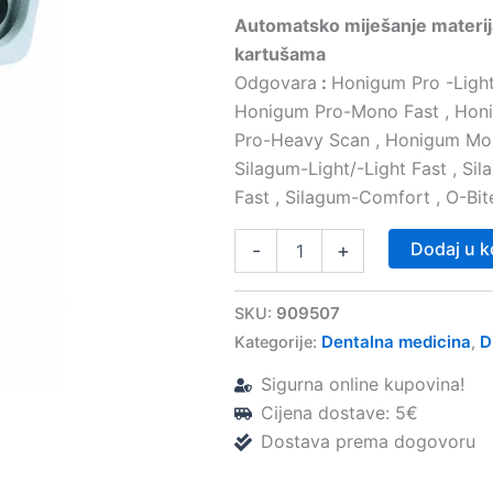
Automatsko miješanje materij
kartušama
Odgovara
:
Honigum Pro -Light/
Honigum Pro-Mono Fast , Hon
Pro-Heavy Scan , Honigum Mo
Silagum-Light/-Light Fast , 
Fast , Silagum-Comfort , O-Bit
Automix-
Dodaj u k
-
+
dispenzer
tip.
50
909507
SKU:
1:1
Dentalna medicina
D
Kategorije:
,
–
DMG
Sigurna online kupovina!
količina
Cijena dostave: 5€
Dostava prema dogovoru