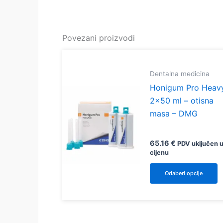
Povezani proizvodi
Dentalna medicina
Honigum Pro Heav
2×50 ml – otisna
masa – DMG
65.16
€
PDV uključen 
cijenu
O
Odaberi opcije
p
i
v
v