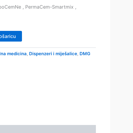
poCemNe , PermaCem-Smartmix ,
ošaricu
lna medicina
Dispenzeri i miješalice
DMG
,
,