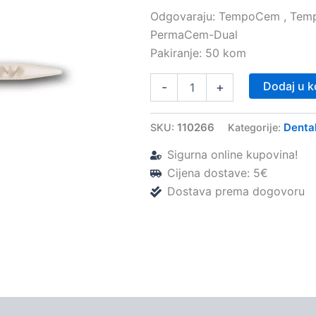
Odgovaraju: TempoCem , Tem
PermaCem-Dual
Pakiranje: 50 kom
Miješalice
Dodaj u k
-
+
–
automix
(plave
110266
Denta
SKU:
Kategorije:
1:1)
–
Sigurna online kupovina!
DMG
Cijena dostave: 5€
količina
Dostava prema dogovoru