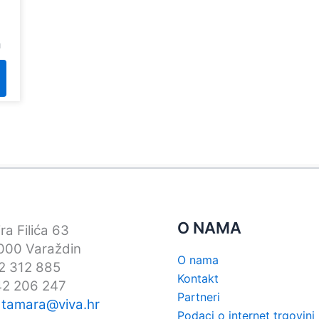
u
O NAMA
ra Filića 63
00 Varaždin
O nama
42 312 885
Kontakt
42 206 247
Partneri
:
tamara@viva.hr
Podaci o internet trgovini