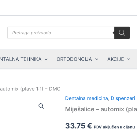
Products
search
NTALNA TEHNIKA
ORTODONCIJA
AKCIJE
 automix (plave 1:1) – DMG
Dentalna medicina
,
Dispenzeri 
Miješalice – automix (pl
33.75
€
PDV uključen u cijenu