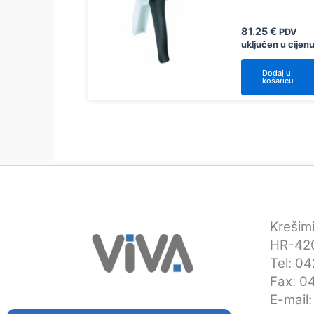
81.25
€
PDV
uključen u cijen
Dodaj u
košaricu
Krešimi
HR-420
Tel: 0
Fax: 0
E-mail