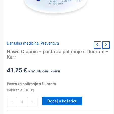
Dentalna medicina
,
Preventiva
Hawe Cleanic – pasta za poliranje s fluorom –
Kerr
41.25
€
PDV uključen u cijenu
Pasta za poliranje s fluorom
Pakiranje: 100g
Hawe
Dodaj u košaricu
-
+
Cleanic
–