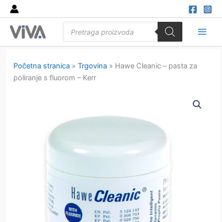
Skip
to
Products
content
search
Main
Men
Početna stranica
»
Trgovina
»
Hawe Cleanic – pasta za
poliranje s fluorom – Kerr