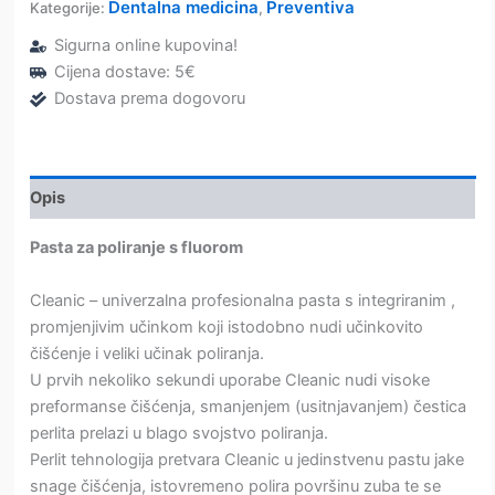
pasta
Dentalna medicina
Preventiva
Kategorije:
,
za
Sigurna online kupovina!
poliranje
s
Cijena dostave: 5€
fluorom
Dostava prema dogovoru
–
Kerr
količina
Opis
Pasta za poliranje s fluorom
Cleanic – univerzalna profesionalna pasta s integriranim ,
promjenjivim učinkom koji istodobno nudi učinkovito
čišćenje i veliki učinak poliranja.
U prvih nekoliko sekundi uporabe Cleanic nudi visoke
preformanse čišćenja, smanjenjem (usitnjavanjem) čestica
perlita prelazi u blago svojstvo poliranja.
Perlit tehnologija pretvara Cleanic u jedinstvenu pastu jake
snage čišćenja, istovremeno polira površinu zuba te se