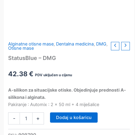
Alginatne otisne mase
,
Dentalna medicina
,
DMG
,
Otisne mase
StatusBlue – DMG
42.38
€
PDV uključen u cijenu
A-silikon za situacijske otiske.
Objedinjuje prednosti A-
silikona i alginata.
Pakiranje : Automix : 2 x 50 ml + 4 miješalice
StatusBlue
Dodaj u košaricu
-
+
–
DMG
količina
909790
SKU: