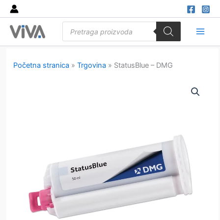
Skip
to
Products
content
search
Main
Men
Početna stranica
»
Trgovina
»
StatusBlue – DMG