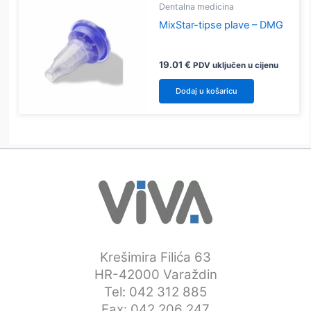
Dentalna medicina
MixStar-tipse plave – DMG
19.01
€
PDV uključen u cijenu
Dodaj u košaricu
Krešimira Filića 63
HR-42000 Varaždin
Tel: 042 312 885
Fax: 042 206 247