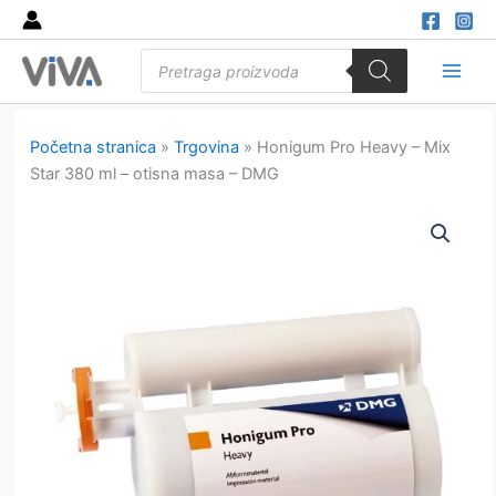
Skip
to
Products
content
search
Main
Men
Početna stranica
»
Trgovina
»
Honigum Pro Heavy – Mix
Star 380 ml – otisna masa – DMG