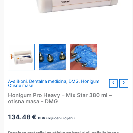
A-silikoni
,
Dentalna medicina
,
DMG
,
Honigum
,
Otisne mase
Honigum Pro Heavy – Mix Star 380 ml –
otisna masa – DMG
134.48
€
PDV uključen u cijenu
Precizan materijal za otiske na bazi vinil polisiloksana