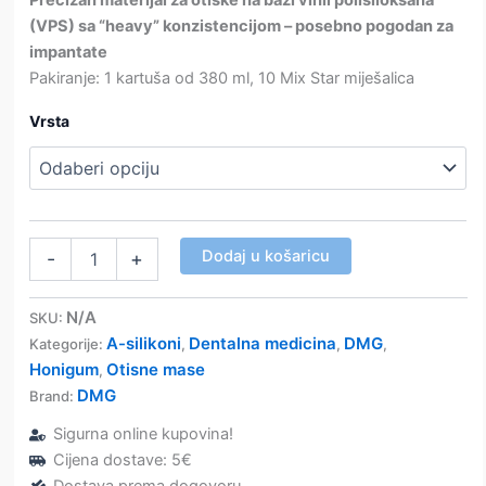
(VPS) sa “heavy” konzistencijom – posebno pogodan za
impantate
Pakiranje: 1 kartuša od 380 ml, 10 Mix Star miješalica
Vrsta
Honigum
Dodaj u košaricu
-
+
Pro
Heavy
-
N/A
SKU:
Mix
A-silikoni
Dentalna medicina
DMG
Kategorije:
,
,
,
Star
Honigum
Otisne mase
,
380
DMG
Brand:
ml
-
Sigurna online kupovina!
otisna
Cijena dostave: 5€
masa
Dostava prema dogovoru
–