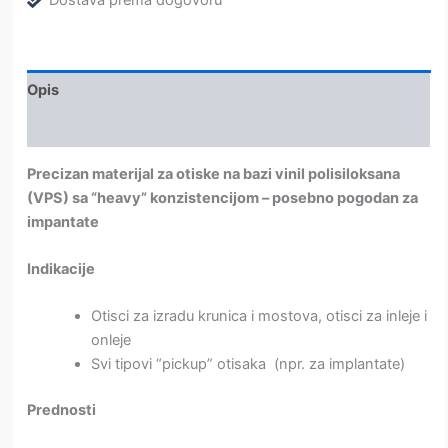
DMG
količina
Opis
Dodatne informacije
Precizan materijal za otiske na bazi vinil polisiloksana
(VPS) sa “heavy” konzistencijom – posebno pogodan za
impantate
Indikacije
Otisci za izradu krunica i mostova, otisci za inleje i
onleje
Svi tipovi “pickup” otisaka (npr. za implantate)
Prednosti