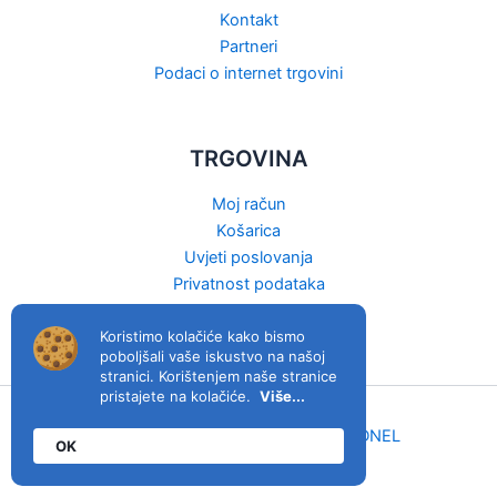
Kontakt
Partneri
Podaci o internet trgovini
TRGOVINA
Moj račun
Košarica
Uvjeti poslovanja
Privatnost podataka
Raskid ugovora
Koristimo kolačiće kako bismo
poboljšali vaše iskustvo na našoj
stranici. Korištenjem naše stranice
pristajete na kolačiće.
Više...
viva.hr © 2026. | Host & izrada:
MIDNEL
OK