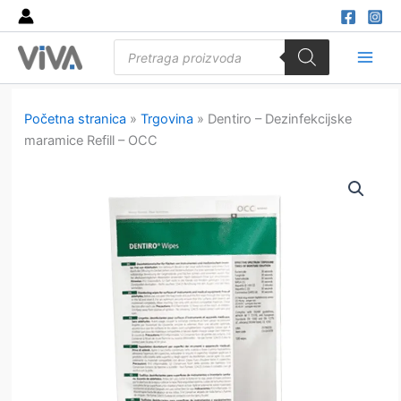
Skip
to
Products
content
search
Main
Men
Početna stranica
»
Trgovina
»
Dentiro – Dezinfekcijske
maramice Refill – OCC