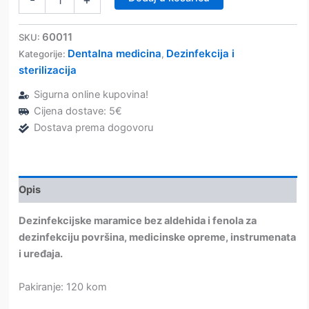
–
Dezinfekcijske
maramice
60011
SKU:
Refill
Dentalna medicina
Dezinfekcija i
Kategorije:
,
–
sterilizacija
OCC
količina
Sigurna online kupovina!
Cijena dostave: 5€
Dostava prema dogovoru
Opis
Dezinfekcijske maramice bez aldehida i fenola za
dezinfekciju površina, medicinske opreme, instrumenata
i uređaja.
Pakiranje: 120 kom