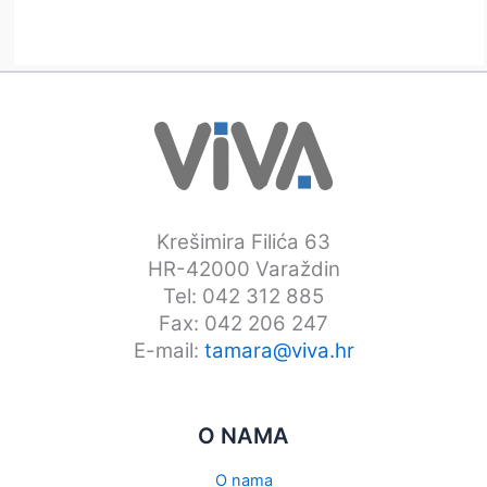
Krešimira Filića 63
HR-42000 Varaždin
Tel: 042 312 885
Fax: 042 206 247
E-mail:
tamara@viva.hr
O NAMA
O nama