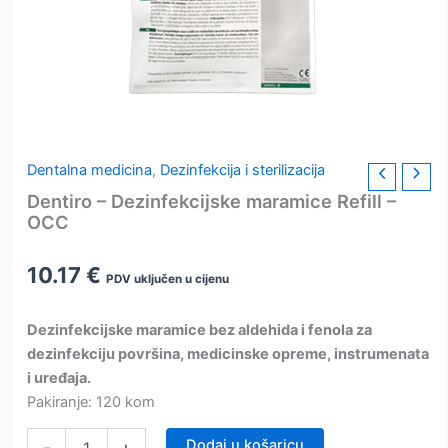
Dentalna medicina
,
Dezinfekcija i sterilizacija
Dentiro – Dezinfekcijske maramice Refill –
OCC
10.17
€
PDV uključen u cijenu
Dezinfekcijske maramice bez aldehida i fenola za
dezinfekciju površina, medicinske opreme, instrumenata
i uređaja.
Pakiranje: 120 kom
Dentiro
Dodaj u košaricu
-
+