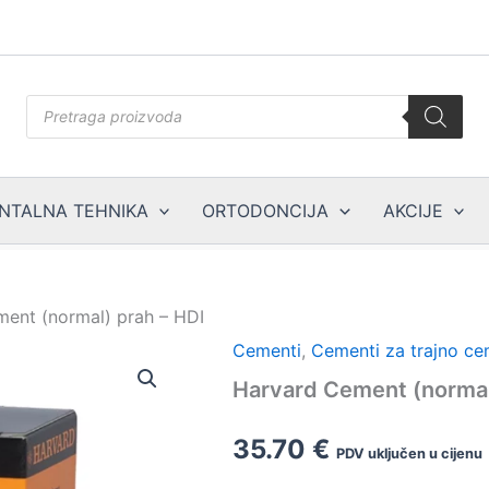
Products
search
NTALNA TEHNIKA
ORTODONCIJA
AKCIJE
ent (normal) prah – HDI
Cementi
,
Cementi za trajno ce
Harvard Cement (normal
35.70
€
PDV uključen u cijenu