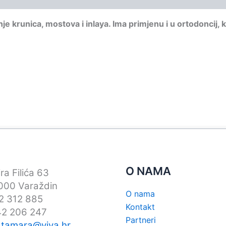
je krunica, mostova i inlaya. Ima primjenu i u ortodoncij
O NAMA
ra Filića 63
00 Varaždin
O nama
42 312 885
Kontakt
42 206 247
Partneri
:
tamara@viva.hr