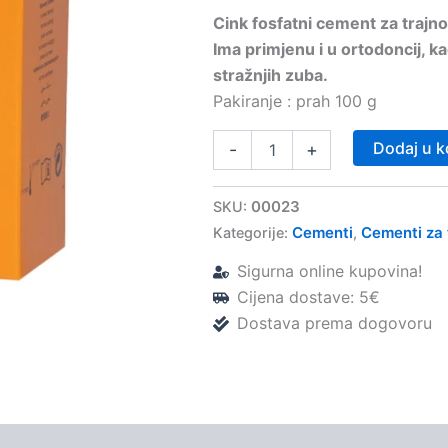
Cink fosfatni cement za trajno
Ima primjenu i u ortodoncij, 
stražnjih zuba.
Pakiranje : prah 100 g
Harvard
Dodaj u k
-
+
Cement
(normal)
prah
00023
SKU:
–
Cementi
Cementi za 
Kategorije:
,
HDI
količina
Sigurna online kupovina!
Cijena dostave: 5€
Dostava prema dogovoru