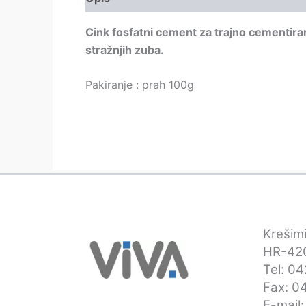
Cink fosfatni cement za trajno cementiran
stražnjih zuba.
Pakiranje : prah 100g
Krešimi
HR-420
Tel: 0
Fax: 0
E-mail