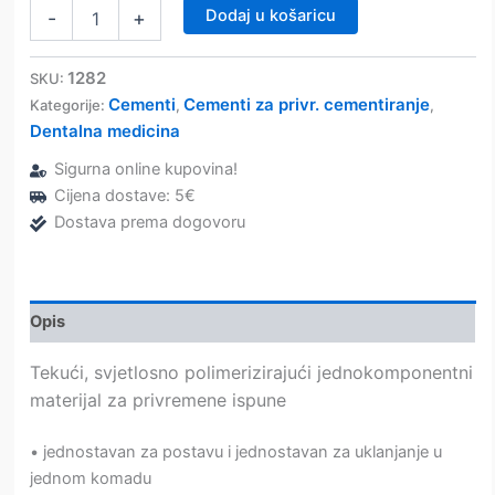
Clip
Dodaj u košaricu
-
+
Flow
–
VOCO
1282
SKU:
količina
Cementi
Cementi za privr. cementiranje
Kategorije:
,
,
Dentalna medicina
Sigurna online kupovina!
Cijena dostave: 5€
Dostava prema dogovoru
Opis
Tekući, svjetlosno polimerizirajući jednokomponentni
materijal za privremene ispune
• jednostavan za postavu i jednostavan za uklanjanje u
jednom komadu