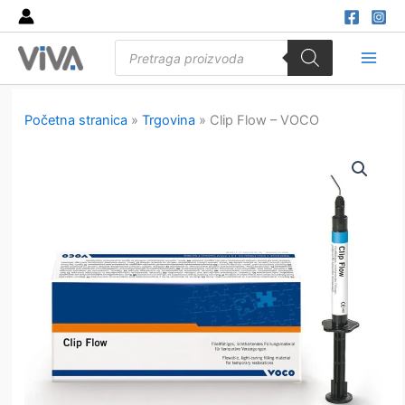
Skip
to
Products
content
search
Main
Men
Početna stranica
»
Trgovina
»
Clip Flow – VOCO