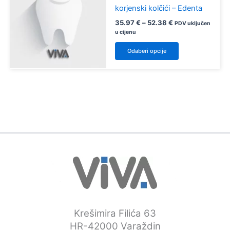
korjenski kolčići – Edenta
Raspon
35.97
€
–
52.38
€
PDV uključen
cijena:
u cijenu
od
Ovaj
35.97 €
Odaberi opcije
proizvod
do
52.38 €
ima
više
varijanti.
Opcije
se
mogu
odabrati
na
stranici
proizvoda
Krešimira Filića 63
HR-42000 Varaždin