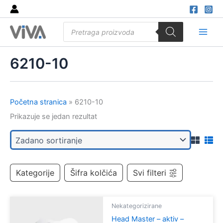
Skip
to
Products
content
search
Main
Men
6210-10
Početna stranica
»
6210-10
Prikazuje se jedan rezultat
Kategorije
Šifra kolčića
Svi filteri
Nekategorizirane
Head Master – aktiv –