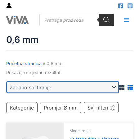
Skip
to
Products
content
search
Main
Men
0,6 mm
Početna stranica
»
0,6 mm
Prikazuje se jedan rezultat
Kategorije
Promjer Ø mm
Svi filteri
Modeliranje