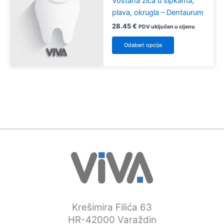
Voštana žica u šipkama,
plava, okrugla – Dentaurum
28.45
€
PDV uključen u cijenu
Ovaj
Odaberi opcije
proizvod
ima
više
varijanti.
Opcije
se
mogu
odabrati
na
stranici
proizvoda
Krešimira Filića 63
HR-42000 Varaždin