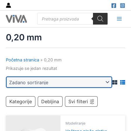
Skip
to
Products
content
search
Main
Men
0,20 mm
Početna stranica
»
0,20 mm
Prikazuje se jedan rezultat
Kategorije
Debljina
Svi filteri
Modeliranje