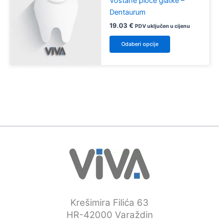
Voštane ploče glatke –
Dentaurum
19.03
€
PDV uključen u cijenu
Ovaj
Odaberi opcije
proizvod
ima
više
varijanti.
Opcije
se
mogu
odabrati
na
stranici
proizvoda
Krešimira Filića 63
HR-42000 Varaždin