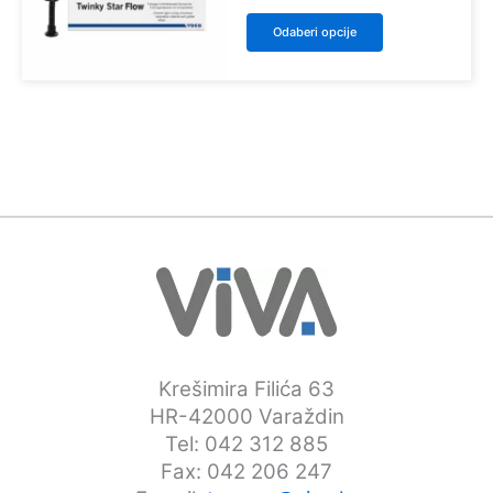
odabrati
Ovaj
Odaberi opcije
na
proizvod
stranici
ima
proizvoda
više
varijanti.
Opcije
se
mogu
odabrati
na
stranici
proizvoda
Krešimira Filića 63
HR-42000 Varaždin
Tel: 042 312 885
Fax: 042 206 247