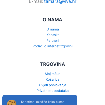
E-mail:
tamara@viva.hr
O NAMA
O nama
Kontakt
Partneri
Podaci o internet trgovini
TRGOVINA
Moj račun
Košarica
Uvjeti poslovanja
Privatnost podataka
Raskid ugovora
Koristimo kolačiće kako bismo