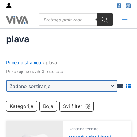
Skip
to
Products
content
search
Main
Men
plava
Početna stranica
»
plava
Prikazuje se svih 3 rezultata
Kategorije
Boja
Svi filteri
Dentalna tehnika