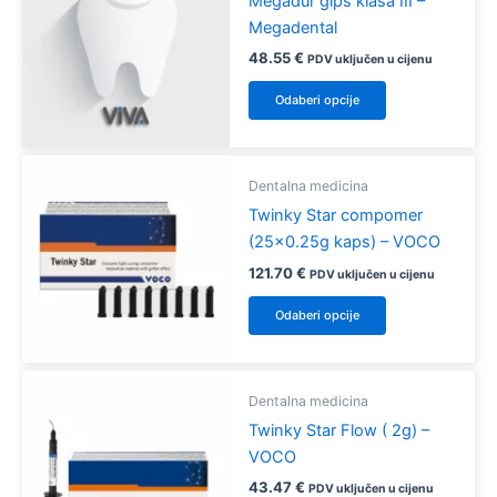
Megadur gips klasa III –
Megadental
48.55
€
PDV uključen u cijenu
Ovaj
Odaberi opcije
proizvod
ima
više
Dentalna medicina
varijanti.
Twinky Star compomer
Opcije
(25×0.25g kaps) – VOCO
se
mogu
121.70
€
PDV uključen u cijenu
odabrati
Ovaj
Odaberi opcije
na
proizvod
stranici
ima
proizvoda
više
Dentalna medicina
varijanti.
Twinky Star Flow ( 2g) –
Opcije
VOCO
se
mogu
43.47
€
PDV uključen u cijenu