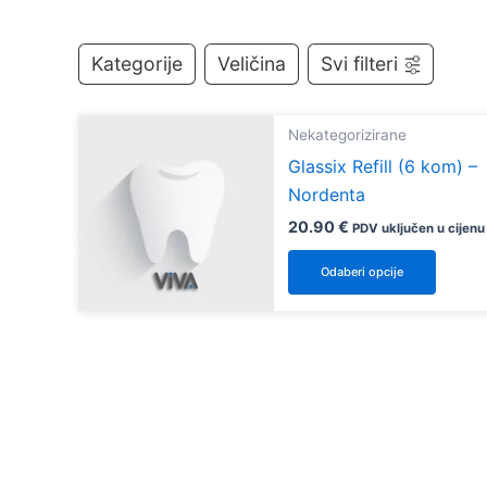
Kategorije
Veličina
Svi filteri
Nekategorizirane
Glassix Refill (6 kom) –
Nordenta
20.90
€
PDV uključen u cijenu
Ovaj
Odaberi opcije
proiz
ima
više
varijan
Opcij
se
mogu
odabr