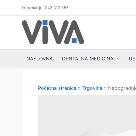
Skip
Informacije: 042 312 885
to
content
NASLOVNA
DENTALNA MEDICINA
DE
Početna stranica
»
Trgovina
»
Nadogradnje 