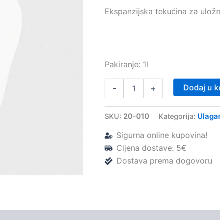
Ekspanzijska tekućina za ulo
Pakiranje: 1l
Mega
Dodaj u k
-
+
Cristall
tekućina
(1l)
20-010
Ulaga
SKU:
Kategorija:
–
Megadental
Sigurna online kupovina!
količina
Cijena dostave: 5€
Dostava prema dogovoru