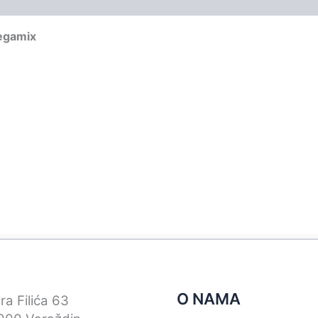
egamix
O NAMA
ra Filića 63