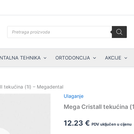
Products
search
NTALNA TEHNIKA
ORTODONCIJA
AKCIJE
l tekućina (1l) – Megadental
Ulaganje
Mega Cristall tekućina (
12.23
€
PDV uključen u cijenu