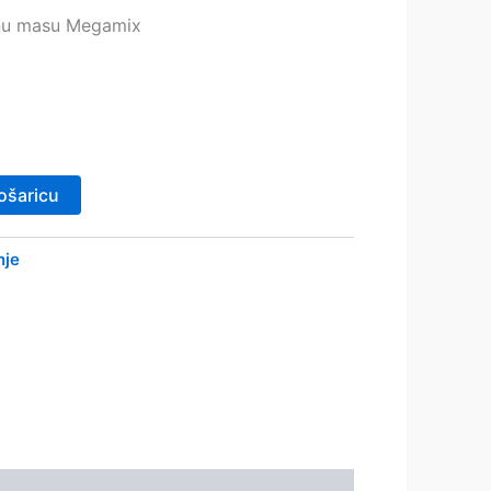
žnu masu Megamix
ošaricu
nje