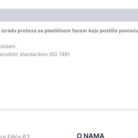
a izradu proteza sa plastičnom fazom koju postiže pomoću
sistem
arodnim standardom ISO 7491
O NAMA
ra Filića 63