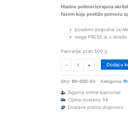
Hladno polimerizirajuća akril
fazom koju postiže pomoću sp
posebno pogodna za Me
mega PRESS je u skladu
Pakiranje: prah 500 g
Mega
Dodaj u k
-
+
Press
NV
akrilat
80-050-03
Pr
SKU:
Kategorija:
(
prah
Sigurna online kupovina!
500
Cijena dostave: 5€
g
Dostava prema dogovoru
)
–
Megadental
količina