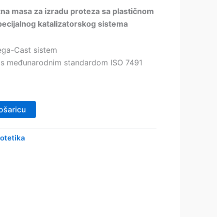
atna masa za izradu proteza sa plastičnom
ecijalnog katalizatorskog sistema
ga-Cast sistem
 s međunarodnim standardom ISO 7491
ošaricu
otetika