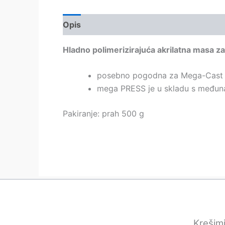
Opis
Hladno polimerizirajuća akrilatna masa z
posebno pogodna za Mega-Cast 
mega PRESS je u skladu s međun
Pakiranje: prah 500 g
Krešimi