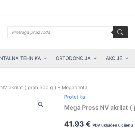
Products
search
NTALNA TEHNIKA
ORTODONCIJA
AKCIJE
NV akrilat ( prah 500 g ) – Megadental
Protetika
Mega Press NV akrilat (
41.93
€
PDV uključen u cijenu