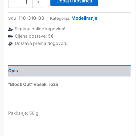
Dodaj u košaricu
-
+
Out”
vosak,
roza
110-310-00
Modeliranje
SKU:
Kategorija:
–
Sigurna online kupovina!
Dentaurum
količina
Cijena dostave: 5€
Dostava prema dogovoru
Opis
“Block Out” vosak, roza
Pakiranje: 50 g