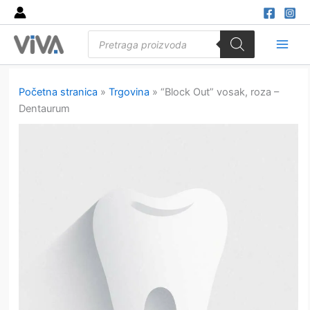
Skip
to
Products
content
search
Main
Men
Početna stranica
»
Trgovina
»
“Block Out” vosak, roza –
Dentaurum