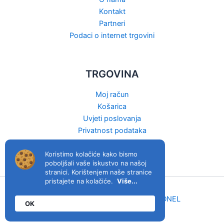
Kontakt
Partneri
Podaci o internet trgovini
TRGOVINA
Moj račun
Košarica
Uvjeti poslovanja
Privatnost podataka
Raskid ugovora
Koristimo kolačiće kako bismo
poboljšali vaše iskustvo na našoj
stranici. Korištenjem naše stranice
pristajete na kolačiće.
Više...
viva.hr © 2026. | Host & izrada:
MIDNEL
OK