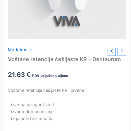
Modeliranje
Voštane retencije češljaste KR – Dentaurum
21.63
€
PDV uključen u cijenu
Voštane retencije češljaste KR , crvene
– izvrsna prilagodljivost
– izvanredno prianjanje
– izgaranje bez ostatka