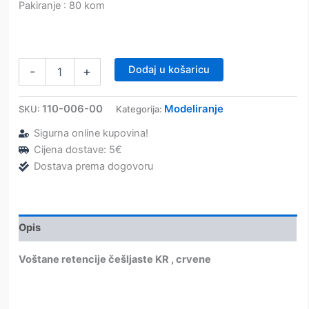
Pakiranje : 80 kom
Voštane
Dodaj u košaricu
-
+
retencije
češljaste
KR
110-006-00
Modeliranje
SKU:
Kategorija:
–
Sigurna online kupovina!
Dentaurum
količina
Cijena dostave: 5€
Dostava prema dogovoru
Opis
Voštane retencije češljaste KR , crvene