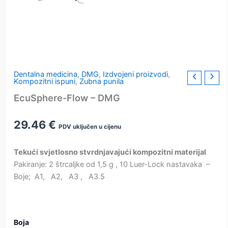
Dentalna medicina
,
DMG
,
Izdvojeni proizvodi
,
Kompozitni ispuni
,
Zubna punila
EcuSphere-Flow – DMG
29.46
€
PDV uključen u cijenu
Tekući svjetlosno stvrdnjavajući kompozitni materijal
Pakiranje: 2 štrcaljke od 1,5 g , 10 Luer-Lock nastavaka –
Boje; A1, A2, A3 , A3.5
Boja