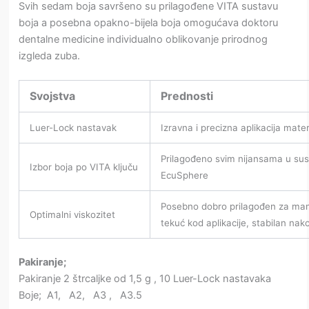
Svih sedam boja savršeno su prilagođene VITA sustavu
boja a posebna opakno-bijela boja omogućava doktoru
dentalne medicine individualno oblikovanje prirodnog
izgleda zuba.
Svojstva
Prednosti
Luer-Lock nastavak
Izravna i precizna aplikacija mater
Prilagođeno svim nijansama u su
Izbor boja po VITA ključu
EcuSphere
Posebno dobro prilagođen za manj
Optimalni viskozitet
tekuć kod aplikacije, stabilan nak
Pakiranje;
Pakiranje 2 štrcaljke od 1,5 g , 10 Luer-Lock nastavaka
Boje; A1, A2, A3 , A3.5