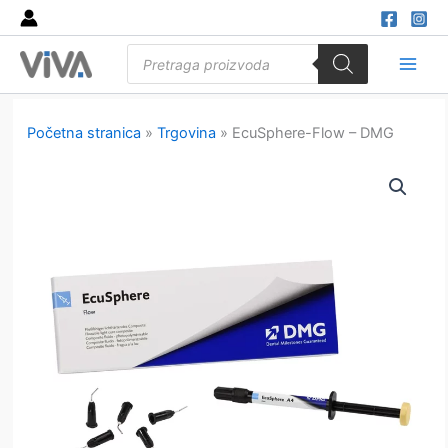
Skip
to
Products
content
search
Main
Men
Početna stranica
»
Trgovina
»
EcuSphere-Flow – DMG