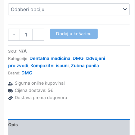
EcuSphere-
Dodaj u košaricu
-
+
Flow
–
DMG
N/A
SKU:
količina
Dentalna medicina
DMG
Izdvojeni
Kategorije:
,
,
proizvodi
Kompozitni ispuni
Zubna punila
,
,
DMG
Brand:
Sigurna online kupovina!
Cijena dostave: 5€
Dostava prema dogovoru
Opis