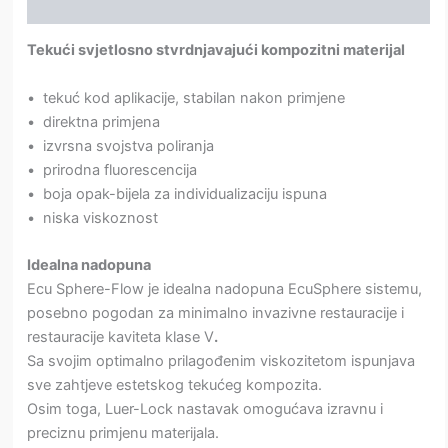
Dodatne informacije
Tekući svjetlosno stvrdnjavajući kompozitni materijal
• tekuć kod aplikacije, stabilan nakon primjene
• direktna primjena
• izvrsna svojstva poliranja
• prirodna fluorescencija
• boja opak-bijela za individualizaciju ispuna
• niska viskoznost
Idealna nadopuna
Ecu Sphere-Flow je idealna nadopuna EcuSphere sistemu,
posebno pogodan za minimalno invazivne restauracije i
restauracije kaviteta klase V
.
Sa svojim optimalno prilagođenim viskozitetom ispunjava
sve zahtjeve estetskog tekućeg kompozita.
Osim toga, Luer-Lock nastavak omogućava izravnu i
preciznu primjenu materijala.