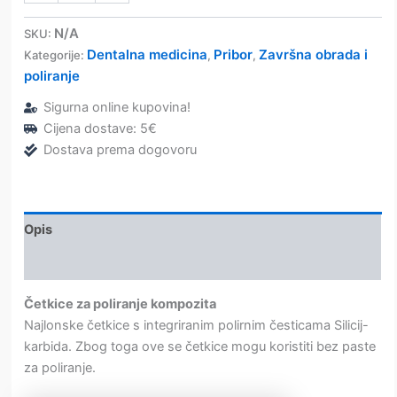
impregnirane
četkice
N/A
SKU:
-
Dentalna medicina
Pribor
Završna obrada i
Kategorije:
,
,
Edenta
poliranje
količina
Sigurna online kupovina!
Cijena dostave: 5€
Dostava prema dogovoru
Opis
Dodatne informacije
Četkice za poliranje kompozita
Najlonske četkice s integriranim polirnim česticama Silicij-
karbida. Zbog toga ove se četkice mogu koristiti bez paste
za poliranje.