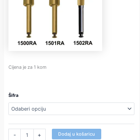
Cijena je za 1 kom
Šifra
Top
Dodaj u košaricu
-
+
Brush