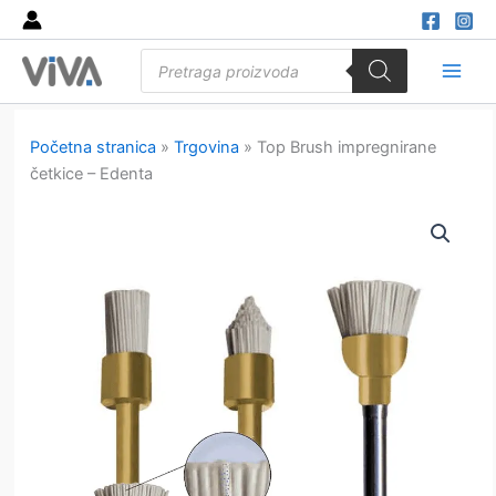
Skip
to
Products
content
search
Main
Men
Početna stranica
»
Trgovina
»
Top Brush impregnirane
četkice – Edenta