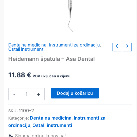
Dentalna medicina
,
Instrumenti za ordinaciju
,
Ostali instrumenti
Heidemann špatula – Asa Dental
11.88
€
PDV uključen u cijenu
Heidemann
Dodaj u košaricu
-
+
špatula
–
Asa
1100-2
SKU:
Dental
Dentalna medicina
Instrumenti za
Kategorije:
,
količina
ordinaciju
Ostali instrumenti
,
Sigurna online kupovina!