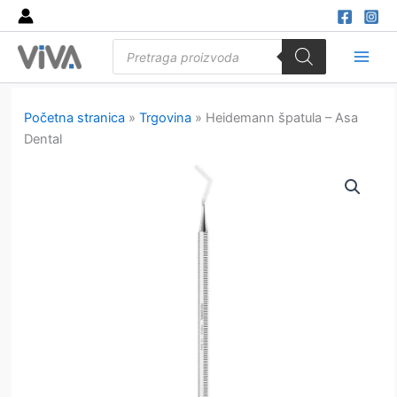
Skip
to
Products
content
search
Main
Men
Početna stranica
»
Trgovina
»
Heidemann špatula – Asa
Dental