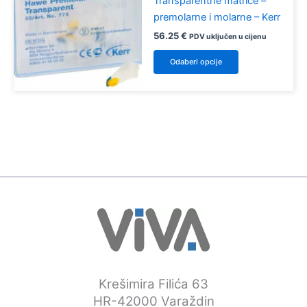
Transparentne matrice –
premolarne i molarne – Kerr
56.25
€
PDV uključen u cijenu
Ovaj
Odaberi opcije
proizvod
ima
više
varijanti.
Opcije
se
mogu
odabrati
na
stranici
proizvoda
Krešimira Filića 63
HR-42000 Varaždin