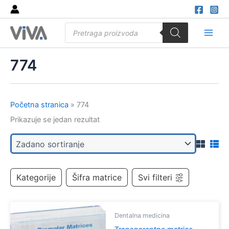
Skip
to
Products
content
search
Main
Men
774
Početna stranica
»
774
Prikazuje se jedan rezultat
Kategorije
Šifra matrice
Svi filteri
Dentalna medicina