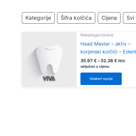
Kategorije
Šifra kolčića
Cijena
Svi 
Nekategorizirane
Head Master – aktiv –
korjenski kolčići – Eden
Raspon
35.97
€
–
52.38
€
PDV
cijena:
uključen u cijenu
od
Ovaj
35.97 €
Odaberi opcije
do
proiz
52.38 €
ima
više
varijan
Opcij
se
mogu